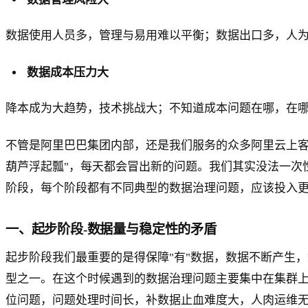
数据使用人员多，管理与易用难以平衡；数据出口多，人
数据成本压力大
降本成为大趋势，技术挑战大；不知道成本问题在哪，在哪
不管是阿里巴巴集团内部，还是我们服务的众多阿里云上客
葫芦浮起瓢"，每天都会冒出新的问题。我们其实没法一次性
阶段，每个阶段都有不同典型的数据治理问题，应该投入
一、起步阶段-数据量与稳定性的矛盾
起步阶段我们最重要的是得保障"有"数据，数据不断产生
型之一。在这个时候遇到的数据治理问题主要集中在集群
位问题，问题处理时间长，补数据止血难度大，人肉运维