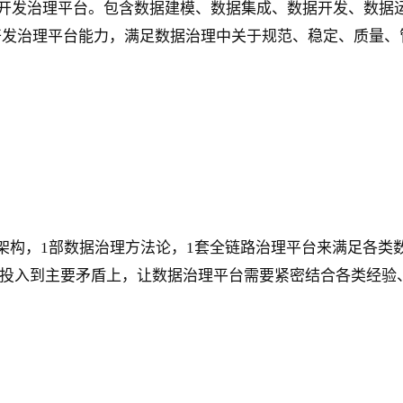
路数据开发治理平台。包含数据建模、数据集成、数据开发、数
开发治理平台能力，满足数据治理中关于规范、稳定、质量、
架构，1部数据治理方法论，1套全链路治理平台来满足各类
力投入到主要矛盾上，让数据治理平台需要紧密结合各类经验