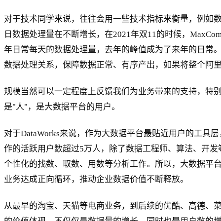
对于技术同学来说，往往会用一些技术指标来衡量，例如数据
日数据处理量在不断增长，在2021年双11的时候，MaxCo
年日常每天的数据处理量，去年的峰值成为了来年的日常。在大
数据处理关系，保障数据正常、有序产出，如果将整个阿
规模当然可以一定程度上反馈我们为业务带来的支持，特别
是"人"，是大数据平台的用户。
对于DataWorks来说，作为大数据平台最贴近用户的工具层
作的活跃用户数超过5万人，除了数据工程师、算法、开发
个性化的找数、取数、用数等分析工作。所以，大数据平
业务达成正向循环，推动企业数据价值不断释放。
从最早的淘宝、天猫等电商业务，到后续的优酷、高德、菜鸟等