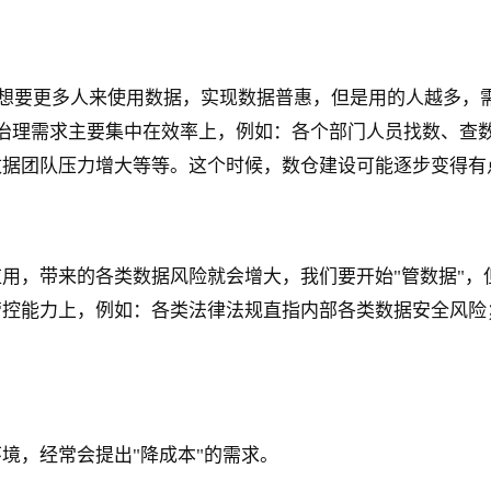
我们想要更多人来使用数据，实现数据普惠，但是用的人越多，
治理需求主要集中在效率上，例如：各个部门人员找数、查
数据团队压力增大等等。这个时候，数仓建设可能逐步变得有
用，带来的各类数据风险就会增大，我们要开始"管数据"，
管控能力上，例如：各类法律法规直指内部各类数据安全风险
境，经常会提出"降成本"的需求。