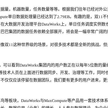
量，机器数量，任务数量等等。根据我们往年已经对外公开的数
mpute单日数据处理量已经达到了2.79EB。有趣的是，双
数据开发治理平台DataWorks上，单日任务调度实例数也
里巴巴集团的数据任务依赖全部展开，将会是一幅非常广阔的
像双11这种世界级的场景，对很多技术都是全新的挑战。
，可以看到DataWorks集团内的用户数正在以每年5位数的量
等技术人员在上面进行数据同步、开发、治理等工作，同时
台不仅仅应该停留在数据团队，我们要有更多的用户进来，更
板块，DataWorks与MaxCompute等产品用一套技