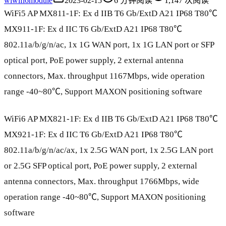
wi
wifi6module
2023-02-15
6
分钟阅读
1,147
次阅读
WiFi5 AP MX811-1F: Ex d IIB T6 Gb/ExtD A21 IP68 T80℃
MX911-1F: Ex d IIC T6 Gb/ExtD A21 IP68 T80℃
802.11a/b/g/n/ac, 1x 1G WAN port, 1x 1G LAN port or SFP
optical port, PoE power supply, 2 external antenna
connectors, Max. throughput 1167Mbps, wide operation
range -40~80℃, Support MAXON positioning software
WiFi6 AP MX821-1F: Ex d IIB T6 Gb/ExtD A21 IP68 T80℃
MX921-1F: Ex d IIC T6 Gb/ExtD A21 IP68 T80℃
802.11a/b/g/n/ac/ax, 1x 2.5G WAN port, 1x 2.5G LAN port
or 2.5G SFP optical port, PoE power supply, 2 external
antenna connectors, Max. throughput 1766Mbps, wide
operation range -40~80℃, Support MAXON positioning
software