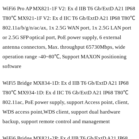
WiFi6 Pro AP MX821-1F V2: Ex d IIB T6 Gb/ExtD A21 IP68
T80℃ MX921-1F V2: Ex d IIC T6 Gb/ExtD A21 IP68 T80℃
802.11a/b/g/n/ac/ax, 1x 2.5G WAN port, 1x 2.5G LAN port
or 2.5G SFP optical port, PoE power supply, 6 external
antenna connectors, Max. throughput 65730Mbps, wide
operation range -40~80℃, Support MAXON positioning
software
WiFi5 Bridge MX834-1D: Ex d IIB T6 Gb/ExtD A21 IP68
T80℃ MX934-1D: Ex d IIC T6 Gb/ExtD A21 IP68 T80℃
802.11ac, PoE power supply, support Access point, client,
WDS access point,WDS client, support dual hardware
backup, support remote control and management
WiFi6 Bridge MX821-2P: Ex d IIB T6 Gb/ExtD A21 IP68