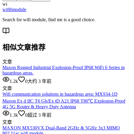
wi
wifi6module
Search for wifi module, find me is a good choice.
相似文章推荐
文章
Maxon Rugged Industrial Explosion-Proof IP68 WiFi 6 Series in
hazardous areas.
1.2k
0
大约 3 年前
文章
Wifi communication solutions in hazardous area: MX934-1D
Maxon Ex d IIC T6 Gb/Ex tD A21 IP68 T80℃ Explosion-Proof
4G 5G Router & Heavy Duty Antenna
1.3k
0
超过 3 年前
文章
MAXON MX530VX Dual-Band 2GHz & 5GHz 3x3 MIMO
802.11ac wifi module