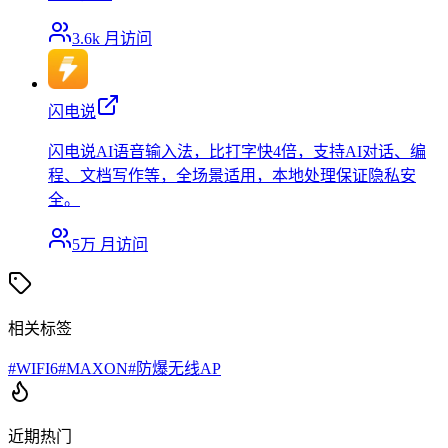
3.6k
月访问
闪电说
闪电说AI语音输入法，比打字快4倍，支持AI对话、编
程、文档写作等，全场景适用，本地处理保证隐私安
全。
5万
月访问
相关标签
#
WIFI6
#
MAXON
#
防爆无线AP
近期热门