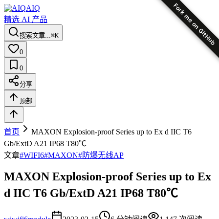
Fork me on GitHub
AIQ
精选 AI 产品
搜索文章...
⌘K
0
0
分享
顶部
首页
MAXON Explosion-proof Series up to Ex d IIC T6
Gb/ExtD A21 IP68 T80℃
文章
#
WIFI6
#
MAXON
#
防爆无线AP
MAXON Explosion-proof Series up to Ex
d IIC T6 Gb/ExtD A21 IP68 T80℃