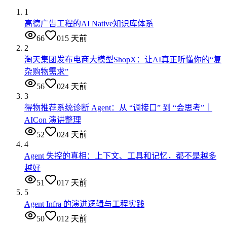
1
高德广告工程的AI Native知识库体系
66
0
15 天前
2
淘天集团发布电商大模型ShopX：让AI真正听懂你的“复
杂购物需求”
56
0
24 天前
3
得物推荐系统诊断 Agent：从 “调接口” 到 “会思考”｜
AICon 演讲整理
52
0
24 天前
4
Agent 失控的真相：上下文、工具和记忆，都不是越多
越好
51
0
17 天前
5
Agent Infra 的演进逻辑与工程实践
50
0
12 天前