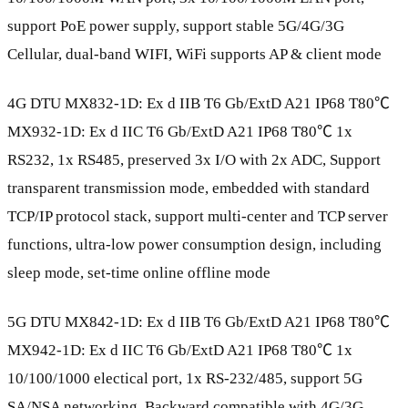
support PoE power supply, support stable 5G/4G/3G
Cellular, dual-band WIFI, WiFi supports AP & client mode
4G DTU MX832-1D: Ex d IIB T6 Gb/ExtD A21 IP68 T80℃
MX932-1D: Ex d IIC T6 Gb/ExtD A21 IP68 T80℃ 1x
RS232, 1x RS485, preserved 3x I/O with 2x ADC, Support
transparent transmission mode, embedded with standard
TCP/IP protocol stack, support multi-center and TCP server
functions, ultra-low power consumption design, including
sleep mode, set-time online offline mode
5G DTU MX842-1D: Ex d IIB T6 Gb/ExtD A21 IP68 T80℃
MX942-1D: Ex d IIC T6 Gb/ExtD A21 IP68 T80℃ 1x
10/100/1000 electical port, 1x RS-232/485, support 5G
SA/NSA networking, Backward compatible with 4G/3G