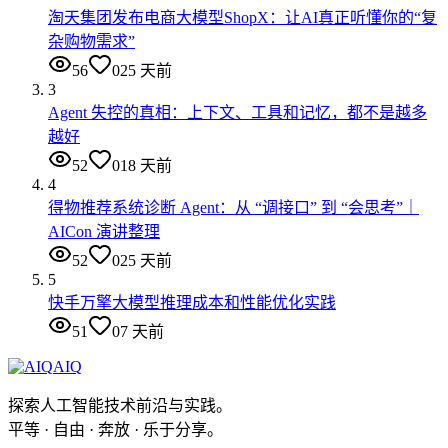
淘天集团发布电商大模型ShopX：让AI真正听懂你的“复
杂购物需求”
56
0
25 天前
3
Agent 失控的真相：上下文、工具和记忆，都不是越多
越好
52
0
18 天前
4
得物推荐系统诊断 Agent：从 “调接口” 到 “会思考”｜
AICon 演讲整理
52
0
25 天前
5
快手万擎大模型推理成本和性能优化实践
51
0
7 天前
AIQ
探索人工智能技术前沿与实践。
平等 · 自由 · 奔放 · 乐于分享。