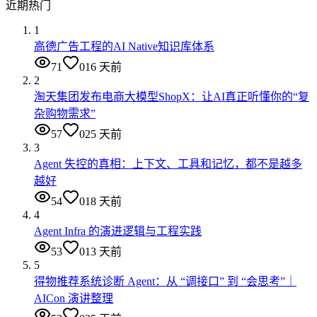
近期热门
1
高德广告工程的AI Native知识库体系
71
0
16 天前
2
淘天集团发布电商大模型ShopX：让AI真正听懂你的“复
杂购物需求”
57
0
25 天前
3
Agent 失控的真相：上下文、工具和记忆，都不是越多
越好
54
0
18 天前
4
Agent Infra 的演进逻辑与工程实践
53
0
13 天前
5
得物推荐系统诊断 Agent：从 “调接口” 到 “会思考”｜
AICon 演讲整理