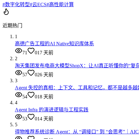
#
数字化转型
#
云ECS
#
高性能计算
近期热门
1
高德广告工程的AI Native知识库体系
71
0
17 天前
2
淘天集团发布电商大模型ShopX：让AI真正听懂你的“复
57
0
26 天前
3
Agent 失控的真相：上下文、工具和记忆，都不是越多越
54
0
18 天前
4
Agent Infra 的演进逻辑与工程实践
53
0
14 天前
5
得物推荐系统诊断 Agent：从 “调接口” 到 “会思考”｜AI