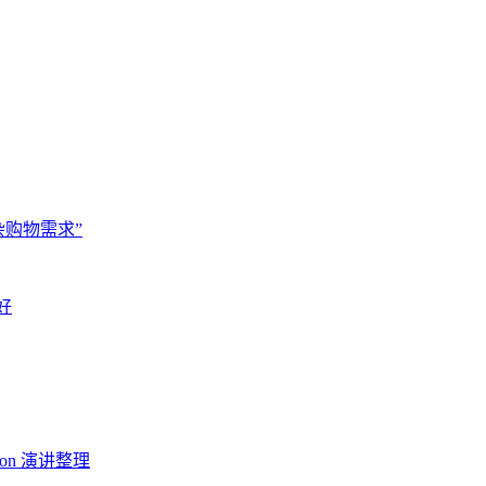
杂购物需求”
好
Con 演讲整理