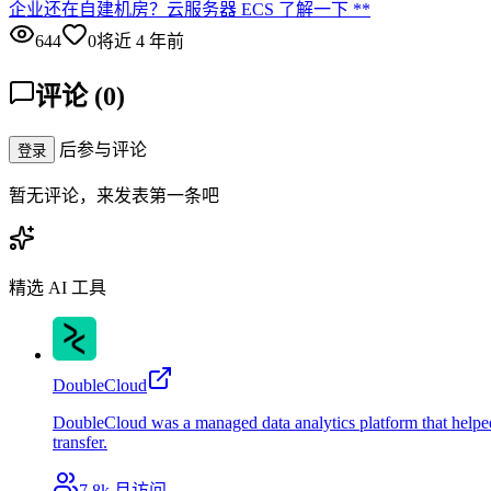
企业还在自建机房？云服务器 ECS 了解一下 **
644
0
将近 4 年前
评论
(
0
)
后参与评论
登录
暂无评论，来发表第一条吧
精选 AI 工具
DoubleCloud
DoubleCloud was a managed data analytics platform that helpe
transfer.
7.8k
月访问