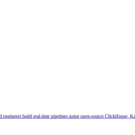
d engineers build real-time pipelines using open-source ClickHouse, K