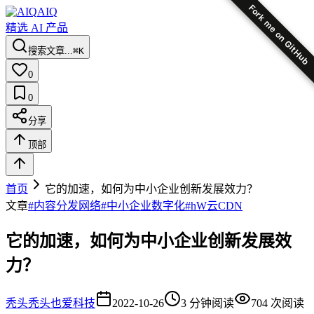
Fork me on GitHub
AIQ
精选 AI 产品
搜索文章...
⌘K
0
0
分享
顶部
首页
它的加速，如何为中小企业创新发展效力？
文章
#
内容分发网络
#
中小企业数字化
#
hW云CDN
它的加速，如何为中小企业创新发展效
力？
秃头
秃头也爱科技
2022-10-26
3
分钟阅读
704
次阅读