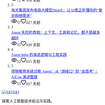
72
0
18 天前
2
淘天集团发布电商大模型ShopX：让AI真正听懂你的“复
杂购物需求”
57
0
27 天前
3
Agent 失控的真相：上下文、工具和记忆，都不是越多
越好
55
0
20 天前
4
Agent Infra 的演进逻辑与工程实践
53
0
15 天前
5
得物推荐系统诊断 Agent：从 “调接口” 到 “会思考”｜
AICon 演讲整理
53
0
27 天前
AIQ
探索人工智能技术前沿与实践。