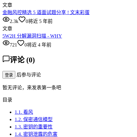
文章
金融风控精选 5 道面试题分享 ! 文末彩蛋
2.3k
0
将近 5 年前
文章
5W2H 分解漏洞扫描 - WHY
721
0
将近 4 年前
评论
(
0
)
后参与评论
登录
暂无评论，来发表第一条吧
目录
1.1. 看风
1.2. 保密通信模型
1.3. 密钥的重要性
1.4. 密钥泄露的危害