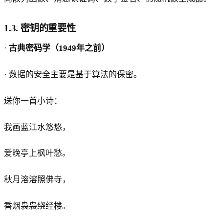
1.3. 密钥的重要性
·
古典密码学（1949年之前）
· 数据的安全主要是基于算法的保密。
送你一首小诗：
我画蓝江水悠悠，
爱晚亭上枫叶愁。
秋月溶溶照佛寺，
香烟袅袅绕经楼。