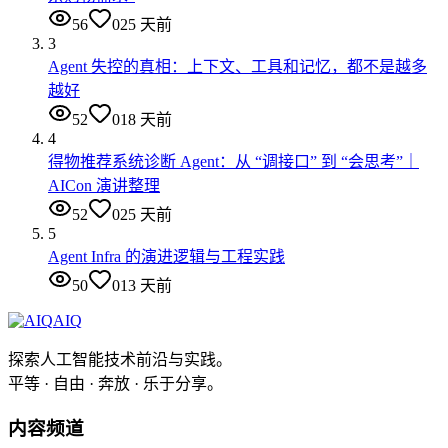
56
0
25 天前
3
Agent 失控的真相：上下文、工具和记忆，都不是越多
越好
52
0
18 天前
4
得物推荐系统诊断 Agent：从 “调接口” 到 “会思考”｜
AICon 演讲整理
52
0
25 天前
5
Agent Infra 的演进逻辑与工程实践
50
0
13 天前
AIQ
探索人工智能技术前沿与实践。
平等 · 自由 · 奔放 · 乐于分享。
内容频道