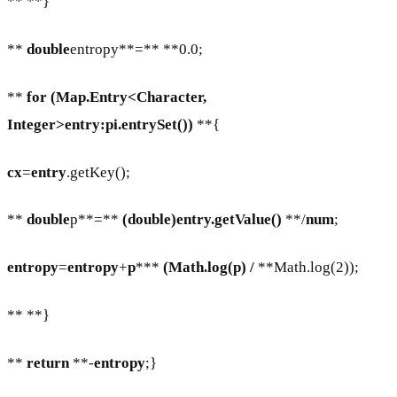
** **}
**
double
entropy**=** **0.0;
**
for
(Map.Entry<Character,
Integer>
entry
:
pi
.entrySet())
**{
cx
=
entry
.getKey();
**
double
p**=**
(double)
entry
.getValue()
**/
num
;
entropy
=
entropy
+
p
***
(Math.log(
p
)
/
**Math.log(2));
** **}
**
return
**-
entropy
;}