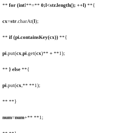
**
for
(int
l**=**
0;
l
<
str
.length();
++
l
)
**{
cx
=
str
.charAt(
l
);
**
if
(
pi
.containsKey(
cx
))
**{
pi
.put(
cx
,
pi
.get(
cx
)**
+
**1);
**
}
else
**{
pi
.put(
cx
,** **1);
** **}
num
=
num
+** **1;