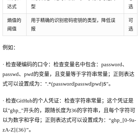
达式
型
选
熵值的
用于精确的识别密码密钥的类型，降低误
可
阈值
报
选
例如：
· 检查硬编码的口令：检查变量名中包含：password、
passwd、pwd的变量，且变量等于字符串常量；正则表达
式可以设置成为：".*(password|passwd|pwd)$"。
· 检查GitHub的个人凭证：检查字符串常量；这个凭证是
以"ghp_"开头的，跟随长度为36的字符串，且每个字符可
以为数字和字母；正则表达式可以设置成为：“ghp_[0-9a-
zA-Z]{36}”。