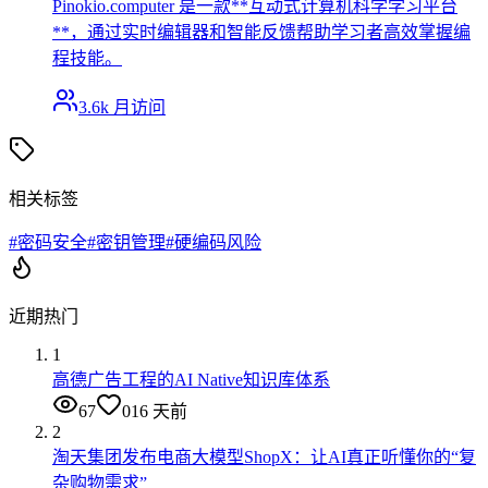
Pinokio.computer 是一款**互动式计算机科学学习平台
**，通过实时编辑器和智能反馈帮助学习者高效掌握编
程技能。
3.6k
月访问
相关标签
#
密码安全
#
密钥管理
#
硬编码风险
近期热门
1
高德广告工程的AI Native知识库体系
67
0
16 天前
2
淘天集团发布电商大模型ShopX：让AI真正听懂你的“复
杂购物需求”