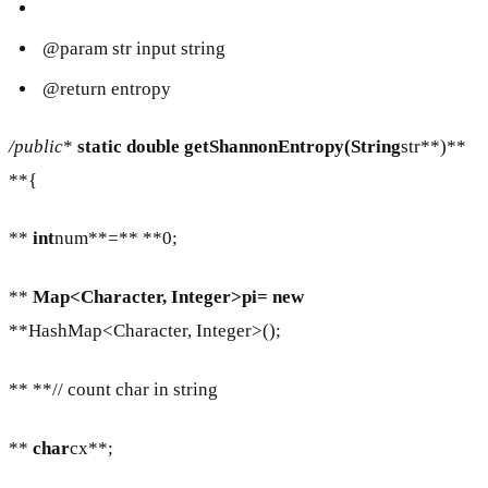
@param str input string
@return entropy
/public
*
static
double
getShannonEntropy(String
str**)**
**{
**
int
num**=** **0;
**
Map<Character, Integer>
pi
=
new
**HashMap<Character, Integer>();
** **// count char in string
**
char
cx**;