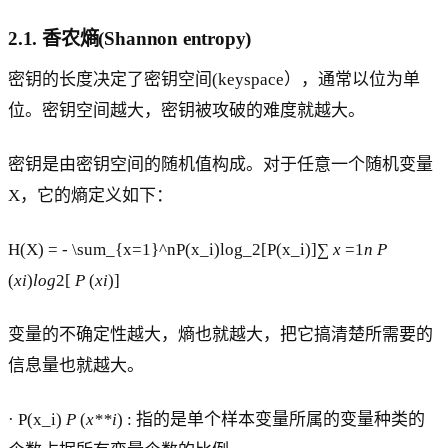
2.1. 香农熵(Shannon entropy)
密钥的长度决定了密钥空间(keyspace），通常以位为单
位。密钥空间越大，密钥被攻破的难度就越大。
密钥是由密钥空间的随机值构成。对于任意一个随机变量
X，它的熵定义如下：
H(X) = - \sum_{x=1}^nP(x_i)log_2[P(x_i)]∑
x
=1
n
P
(
xi
)
log
2[
P
(
xi
)]
变量的不确定性越大，熵也就越大，把它搞清楚所需要的
信息量也就越大。
· P(x_i)
P
(
x**i
) : 指的是单个样本变量所属的变量种类的