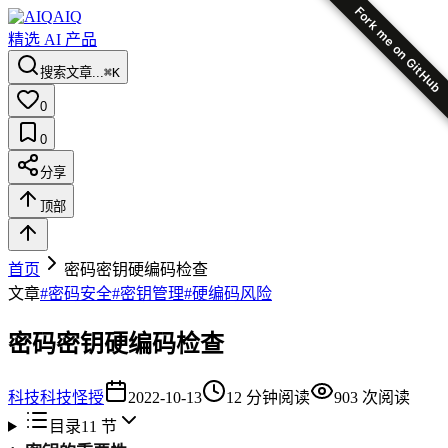
Fork me on GitHub
AIQ
精选 AI 产品
搜索文章...
⌘K
0
0
分享
顶部
首页
密码密钥硬编码检查
文章
#
密码安全
#
密钥管理
#
硬编码风险
密码密钥硬编码检查
科技
科技怪授
2022-10-13
12
分钟阅读
903
次阅读
目录
11
节