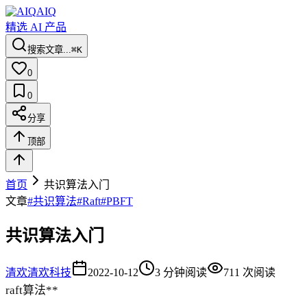
AIQ
精选 AI 产品
搜索文章...
⌘K
0
0
分享
顶部
首页
共识算法入门
文章
#
共识算法
#
Raft
#
PBFT
共识算法入门
清欢
清欢科技
2022-10-12
3
分钟阅读
711
次阅读
raft算法**