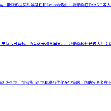
桌面工具，能隐形且实时解答任何Leetcode题目，帮助你在FAANG等大厂
为编程面试设计，支持即时解题、语音转录和多屏显示，帮助你轻松通过大厂面
投资策略，覆盖杠杆ETF、加密货币ETF和税务优化多空策略，帮助投