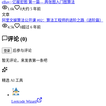
eBay | 亿展宏图 第一篇— 两张图入门图算法
1.6k
0
大约 5 年前
文章
阿里文娱算法公开课 #02：算法工程师的进阶之路（进阶篇）
4.5k
0
超过 6 年前
评论
(
0
)
后参与评论
登录
暂无评论，来发表第一条吧
精选 AI 工具
Leetcode Wizard