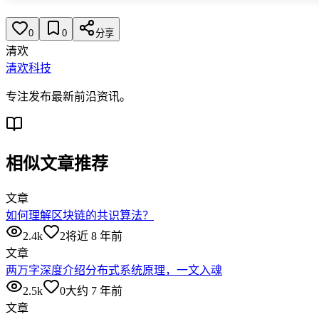
0
0
分享
清欢
清欢科技
专注发布最新前沿资讯。
相似文章推荐
文章
如何理解区块链的共识算法？
2.4k
2
将近 8 年前
文章
两万字深度介绍分布式系统原理，一文入魂
2.5k
0
大约 7 年前
文章