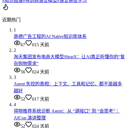
#
知识图谱
#
预训练语言模型
#
语言表征学习
近期热门
1
高德广告工程的AI Native知识库体系
67
0
15 天前
2
淘天集团发布电商大模型ShopX：让AI真正听懂你的“复
杂购物需求”
56
0
24 天前
3
Agent 失控的真相：上下文、工具和记忆，都不是越多
越好
52
0
17 天前
4
得物推荐系统诊断 Agent：从 “调接口” 到 “会思考”｜
AICon 演讲整理
52
0
24 天前