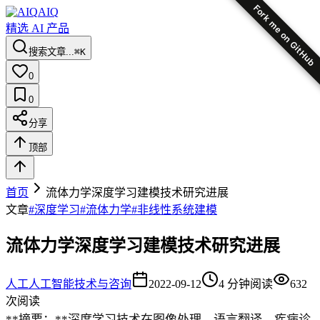
Fork me on GitHub
AIQ
精选 AI 产品
搜索文章...
⌘K
0
0
分享
顶部
首页
流体力学深度学习建模技术研究进展
文章
#
深度学习
#
流体力学
#
非线性系统建模
流体力学深度学习建模技术研究进展
人工
人工智能技术与咨询
2022-09-12
4
分钟阅读
632
次阅读
**摘要：**深度学习技术在图像处理、语言翻译、疾病诊