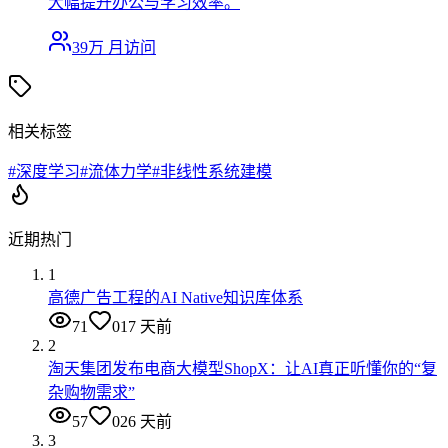
大幅提升办公与学习效率。
39万
月访问
相关标签
#
深度学习
#
流体力学
#
非线性系统建模
近期热门
1
高德广告工程的AI Native知识库体系
71
0
17 天前
2
淘天集团发布电商大模型ShopX：让AI真正听懂你的“复
杂购物需求”
57
0
26 天前
3