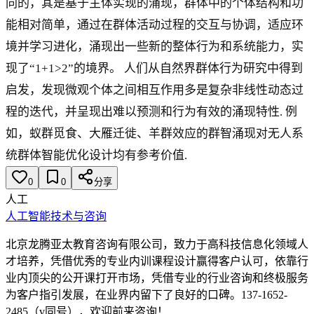
同的，其是基于主体实现的涌现，群体中的个体结构和功
能相对简单，通过在群体活动过程的交互与协调，适应环
境并学习进化，涌现出一些新的整体行为和系统能力，实
现了“1+1>2”的境界。 人们从自然界群体行为研究中得到
启发，发现微观个体之间相互作用多是复杂非线性动态过
程的迭代，并呈现出难以预测和行为有效的涌现特性. 例
如，蚁群觅食、大雁迁徙、羊群效应的群智涌现对无人系
统群体智能优化设计均有参考价值.
0
0
分享
人工
人工智能技术与咨询
北京龙腾亚太教育咨询有限公司，致力于高科技信息化领域人
才培养，凭借优秀的专业内训课程设计赢得客户认可，依靠行
业内顶尖的公开课打开市场，凭借专业的行业咨询和终极服务
为客户指引发展，在业界内留下了良好的口碑。137-1652-
2485（v同号），欢迎前来咨询！