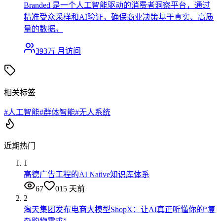
Branded 是一个人工智能驱动的消费者洞察平台，通过
精准受众采样和AI验证，确保商业决策基于真实、高质
量的数据。
393万
月访问
相关标签
#
人工智能
#
群体智能
#
无人系统
近期热门
1
高德广告工程的AI Native知识库体系
67
0
15 天前
2
淘天集团发布电商大模型ShopX：让AI真正听懂你的“复