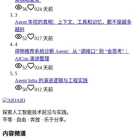
杂购物需求”
56
0
24 天前
3
Agent 失控的真相：上下文、工具和记忆，都不是越多
越好
52
0
17 天前
4
得物推荐系统诊断 Agent：从 “调接口” 到 “会思考”｜
AICon 演讲整理
52
0
24 天前
5
Agent Infra 的演进逻辑与工程实践
50
0
12 天前
AIQ
探索人工智能技术前沿与实践。
平等 · 自由 · 奔放 · 乐于分享。
内容频道