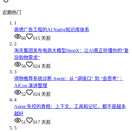
近期热门
1
高德广告工程的AI Native知识库体系
66
0
15 天前
2
淘天集团发布电商大模型ShopX：让AI真正听懂你的“复
杂购物需求”
56
0
24 天前
3
得物推荐系统诊断 Agent：从 “调接口” 到 “会思考”｜
AICon 演讲整理
52
0
24 天前
4
Agent 失控的真相：上下文、工具和记忆，都不是越多
越好
51
0
17 天前
5