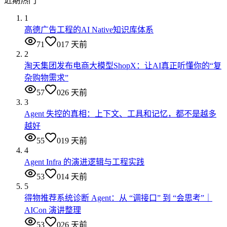
近期热门
1
高德广告工程的AI Native知识库体系
71
0
17 天前
2
淘天集团发布电商大模型ShopX：让AI真正听懂你的“复
杂购物需求”
57
0
26 天前
3
Agent 失控的真相：上下文、工具和记忆，都不是越多
越好
55
0
19 天前
4
Agent Infra 的演进逻辑与工程实践
53
0
14 天前
5
得物推荐系统诊断 Agent：从 “调接口” 到 “会思考”｜
AICon 演讲整理
53
0
26 天前