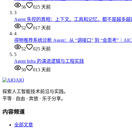
56
0
25 天前
3
Agent 失控的真相：上下文、工具和记忆，都不是越多越
52
0
17 天前
4
得物推荐系统诊断 Agent：从 “调接口” 到 “会思考”｜AI
52
0
25 天前
5
Agent Infra 的演进逻辑与工程实践
50
0
13 天前
AIQ
探索人工智能技术前沿与实践。
平等 · 自由 · 奔放 · 乐于分享。
内容频道
全部文章