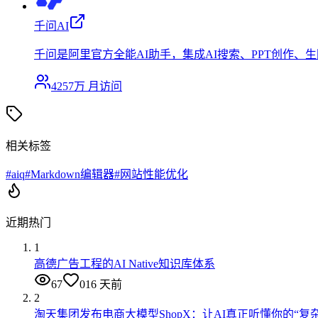
千问AI
千问是阿里官方全能AI助手，集成AI搜索、PPT创作
4257万
月访问
相关标签
#
aiq
#
Markdown编辑器
#
网站性能优化
近期热门
1
高德广告工程的AI Native知识库体系
67
0
16 天前
2
淘天集团发布电商大模型ShopX：让AI真正听懂你的“复