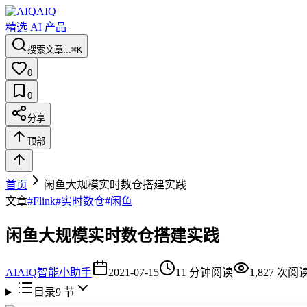
AIQ
精选 AI 产品
搜索文章...
⌘K
0
0
分享
顶部
首页
闲鱼大规模实时数仓搭建实践
文章
#
Flink
#
实时数仓
#
闲鱼
闲鱼大规模实时数仓搭建实践
AI
AIQ智能小助手
2021-07-15
11
分钟阅读
1,827
次阅
目录
9
节