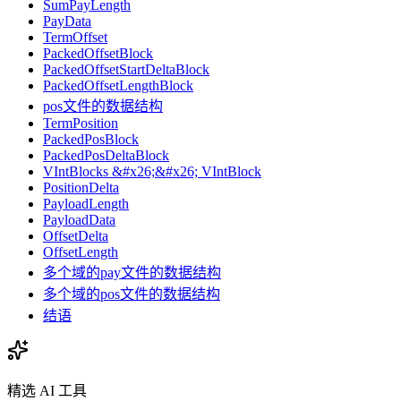
SumPayLength
PayData
TermOffset
PackedOffsetBlock
PackedOffsetStartDeltaBlock
PackedOffsetLengthBlock
pos文件的数据结构
TermPosition
PackedPosBlock
PackedPosDeltaBlock
VIntBlocks &#x26;&#x26; VIntBlock
PositionDelta
PayloadLength
PayloadData
OffsetDelta
OffsetLength
多个域的pay文件的数据结构
多个域的pos文件的数据结构
结语
精选 AI 工具