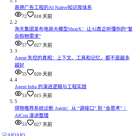
1
高德广告工程的AI Native知识库体系
72
0
18 天前
2
淘天集团发布电商大模型ShopX：让AI真正听懂你的“复
杂购物需求”
57
0
27 天前
3
Agent 失控的真相：上下文、工具和记忆，都不是越多
越好
55
0
20 天前
4
Agent Infra 的演进逻辑与工程实践
53
0
15 天前
5
得物推荐系统诊断 Agent：从 “调接口” 到 “会思考”｜
AICon 演讲整理
53
0
27 天前
AIQ