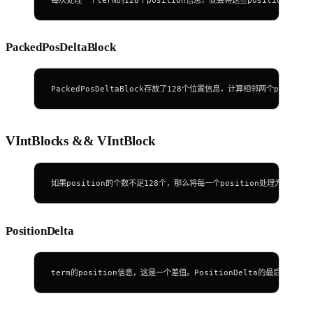
PackedPosDeltaBlock
PackedPosDeltaBlock存放了128个位置信息，计算相邻两个positi
VIntBlocks && VIntBlock
如果position的个数不足128个，那么将每一个position处理为一个VIntBl
PositionDelta
term的position信息，这是一个差值。PositionDelta的最后一位用来