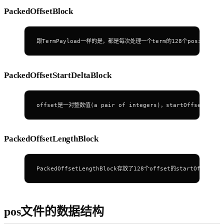
PackedOffsetBlock
跟TermPayload一样的是，都是每次处理一个term的128个position
PackedOffsetStartDeltaBlock
offset是一对整数值(a pair of integers)，startOffset
PackedOffsetLengthBlock
PackedOffsetLengthBlock存放了128个offset的startOffse
pos文件的数据结构