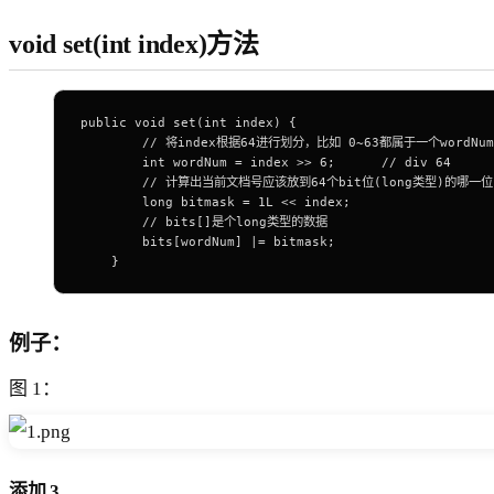
void set(int index)方法
public
 void
 set
(
int
 index) {
        // 将index根据64进行划分，比如 0~63都属于一个wordNum
        int
 wordNum 
=
 index 
>>
 6
;      
// div 64
        // 计算出当前文档号应该放到64个bit位(long类型)的哪一位
        long
 bitmask 
=
 1L
 <<
 index;
        // bits[]是个long类型的数据
        bits[wordNum] 
|=
 bitmask;
    }
例子：
图 1：
添加 3