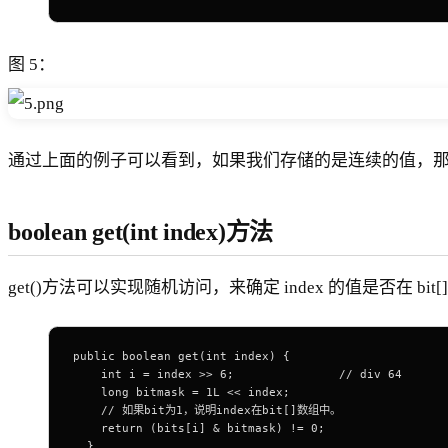
图 5：
通过上面的例子可以看到，如果我们存储的是连续的值，
boolean get(int index)方法
get()方法可以实现随机访问，来确定 index 的值是否在 bit
public
 boolean
 get
(
int
 index) {
    int
 i 
=
 index 
>>
 6
;               
// div 64
    long
 bitmask 
=
 1L
 <<
 index;
    // 如果bit为1，说明index在bit[]数组中。
    return
 (bits[i] 
&
 bitmask) 
!=
 0
;
  }