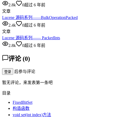
2.8k
0
超过 6 年前
文章
Lucene 源码系列——BulkOperationPacked
2.4k
0
超过 6 年前
文章
Lucene 源码系列—— PackedInts
2.8k
0
超过 6 年前
评论
(
0
)
后参与评论
登录
暂无评论，来发表第一条吧
目录
FixedBitSet
构造函数
void set(int index)方法