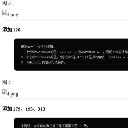
图 3：
添加 120
根据set()方法的逻辑：
1. 计算出wordNum的值：120 >> 6,即wordNum = 1，说明120
2. 计算出bitmask的值，即计算出在64个bit位中的偏移，bitmask = 0b0000
3. 与bit[1]的值执行或操作。
图 4：
添加 179、195、313
不赘述，大家可以自己算下是不是跟下图中一致。