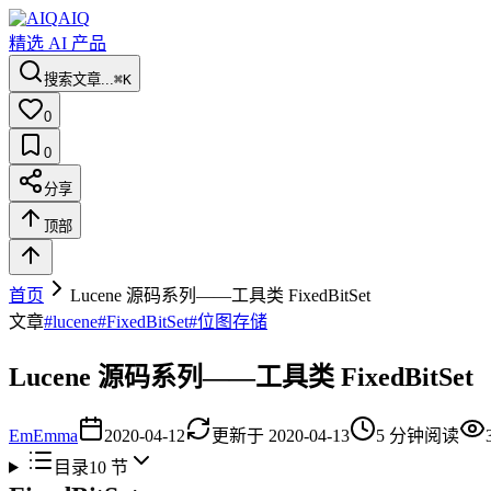
AIQ
精选 AI 产品
搜索文章...
⌘K
0
0
分享
顶部
首页
Lucene 源码系列——工具类 FixedBitSet
文章
#
lucene
#
FixedBitSet
#
位图存储
Lucene 源码系列——工具类 FixedBitSet
Em
Emma
2020-04-12
更新于
2020-04-13
5
分钟阅读
目录
10
节