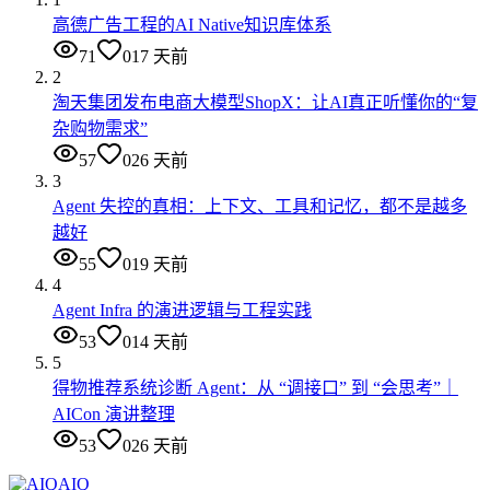
高德广告工程的AI Native知识库体系
71
0
17 天前
2
淘天集团发布电商大模型ShopX：让AI真正听懂你的“复
杂购物需求”
57
0
26 天前
3
Agent 失控的真相：上下文、工具和记忆，都不是越多
越好
55
0
19 天前
4
Agent Infra 的演进逻辑与工程实践
53
0
14 天前
5
得物推荐系统诊断 Agent：从 “调接口” 到 “会思考”｜
AICon 演讲整理
53
0
26 天前
AIQ