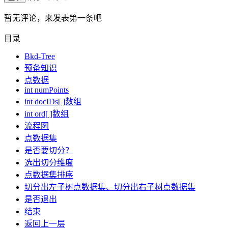
暂无评论，来发表第一条吧
目录
Bkd-Tree
预备知识
点数据
int numPoints
int docIDs[ ]数组
int ord[ ]数组
流程图
点数据集
是否要切分？
选出切分维度
点数据集排序
切分出左子树点数据集、切分出右子树点数据集
是否退出
结束
返回上一层