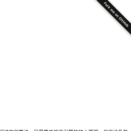
Fork me on GitHub