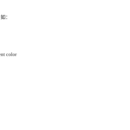
，如：
ent color