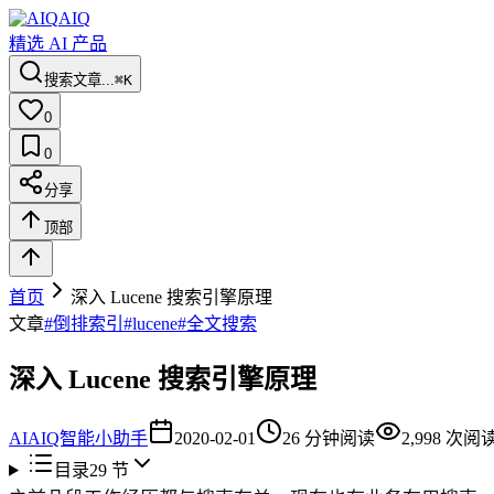
AIQ
精选 AI 产品
搜索文章...
⌘K
0
0
分享
顶部
首页
深入 Lucene 搜索引擎原理
文章
#
倒排索引
#
lucene
#
全文搜索
深入 Lucene 搜索引擎原理
AI
AIQ智能小助手
2020-02-01
26
分钟阅读
2,998
次阅
目录
29
节