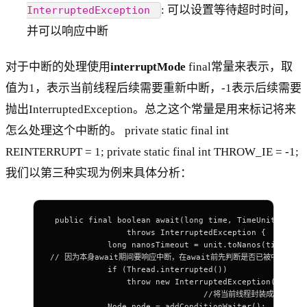
: 可以设置等待超时时间，
InterruptedException
并可以响应中断
对于中断的处理使用
interruptMode
final常量来表示，取
值为1，表示当前线程后续需要重新中断，-1表示后续需要
抛出InterruptedException。总之这个常量是用来标记将来
怎么处理这个中断的。 private static final int
REINTERRUPT = 1; private static final int THROW_IE = -1;
我们以第三种实现为例来具体分析：
 public final boolean await(long time, TimeUnit unit)
                throws InterruptedException {
            long nanosTimeout = unit.toNanos(time);
// 因为本身await期间要响应中断，在await前先判断是否已被中断了，已中断就
            if (Thread.interrupted())
                throw new InterruptedException();
				//将当前线程封装成Nod
            Node node = addConditionWaiter();