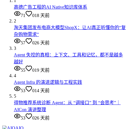
1
高德广告工程的AI Native知识库体系
71
0
18 天前
2
淘天集团发布电商大模型ShopX：让AI真正听懂你的“复
杂购物需求”
57
0
26 天前
3
Agent 失控的真相：上下文、工具和记忆，都不是越多
越好
55
0
19 天前
4
Agent Infra 的演进逻辑与工程实践
53
0
14 天前
5
得物推荐系统诊断 Agent：从 “调接口” 到 “会思考”｜
AICon 演讲整理
53
0
26 天前
AIQ