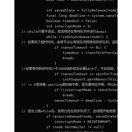
				
            int savedState = fullyRelease(node);
            final long deadline = System.nanoTime() +
            boolean timedout = false;
            int interruptMode = 0;
// while只要不退出，就说明还在等待队列中进行await
            while (!isOnSyncQueue(node)) {
// 如果到了超时时间，会将节点从等待队列转移到同步队列，返回true，
                if (nanosTimeout <= 0L) {
                    timedout = transferAfterCancelled
                    break;
                }
//如果等待剩余时间少于1000纳秒就没必要park了，不如自旋，毕竟很快就
                if (nanosTimeout >= spinForTimeoutThr
                    LockSupport.parkNanos(this, nanos
// != 0意味着 waiting期间被中断，因为要响应中断，所以break，没
                if ((interruptMode = checkInterruptWh
                    break;
                nanosTimeout = deadline - System.nano
            }
// 退出上面while后，说明已经在同步队列了，此线程开始抢锁（试图恢复aw
            if (acquireQueued(node, savedState) && in
                interruptMode = REINTERRUPT;
            if (node.nextWaiter != null)