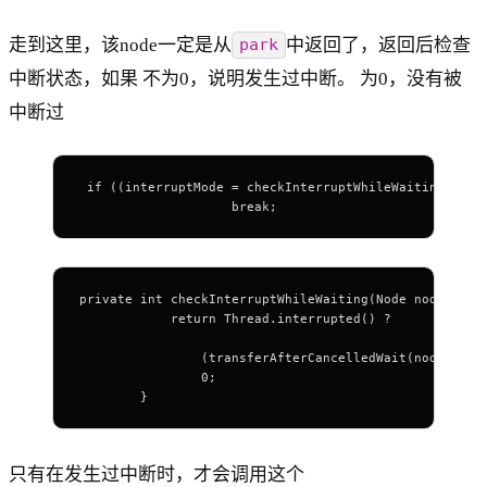
走到这里，该node一定是从
中返回了，返回后检查
park
中断状态，如果 不为0，说明发生过中断。 为0，没有被
中断过
 if ((interruptMode = checkInterruptWhileWaiting(node
                    break;
private int checkInterruptWhileWaiting(Node node) {
            return Thread.interrupted() ?
				
                (transferAfterCancelledWait(node) ? T
                0;
        }
只有在发生过中断时，才会调用这个