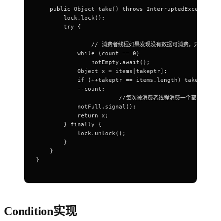
    public Object take() throws InterruptedException 
        lock.lock();
        try {
		// 消费者线程如果发现没有数据可消费，只能排队等待
            while (count == 0)
                notEmpty.await(); 
            Object x = items[takeptr];
            if (++takeptr == items.length) takeptr = 
            --count;
			//每次被消费者线程消费一个都会发个通
            notFull.signal(); 
            return x;
        } finally {
            lock.unlock();
        }
    }
}
Condition实现