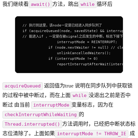
我们继续看
方法，跳出
循环后
await()
while
// 执行到这里，该node一定是已经进入同步队列了
if (acquireQueued(node, savedState) && interruptMode 
// 能进入if ，一定是在被signal之后发生的中断，标志下接下来的处
                interruptMode = REINTERRUPT;
            if (node.nextWaiter != null) // clean up 
                unlinkCancelledWaiters();
            if (interruptMode != 0)
                reportInterruptAfterWait(interruptMod
返回值为true 说明在同步队列中获取锁
acquireQueued
的过程中被中断过，而在上面
没退出之前是否中
while
断过 由当前
变量标志，因为在
interruptMode
的
checkInterruptWhileWaiting
方法调用时，已经把中断状态标
Thread.interrupted()
志位清除了。上面如果
成
interruptMode != THROW_IE