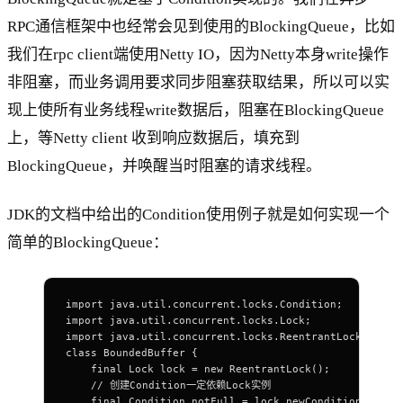
RPC通信框架中也经常会见到使用的BlockingQueue，比如
我们在rpc client端使用Netty IO，因为Netty本身write操作
非阻塞，而业务调用要求同步阻塞获取结果，所以可以实
现上使所有业务线程write数据后，阻塞在BlockingQueue
上，等Netty client 收到响应数据后，填充到
BlockingQueue，并唤醒当时阻塞的请求线程。
JDK的文档中给出的Condition使用例子就是如何实现一个
简单的BlockingQueue：
import java.util.concurrent.locks.Condition;
import java.util.concurrent.locks.Lock;
import java.util.concurrent.locks.ReentrantLock;
class BoundedBuffer {
    final Lock lock = new ReentrantLock();
    // 创建Condition一定依赖Lock实例
    final Condition notFull = lock.newCondition();