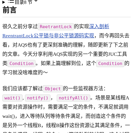
目录
8
节
前言
很久之前分享过
的实现
深入剖析
ReetrantLock
ReentrantLock公平锁与非公平锁源码实现
，而今再回头去
看，对AQS也有了更深刻准确的理解，随即更新了下之前
的文章。今天分享利用AQS实现的另一个重要的JUC工具
类
。如果上篇理解到位，这个
的
Condition
Condition
学习就没啥难度的～
我们应该都了解过
的一些监视器方法：
Object
,
，
。场景是某线程A
wait()
notify()
notifyAll()
需要对资源操作时，需要满足一定的条件，不满足就调用
wait()，进入等待队列等待条件满足，而创造这个条件的
是另外一个线程B，线程B操作这份资源让其满足条件，一