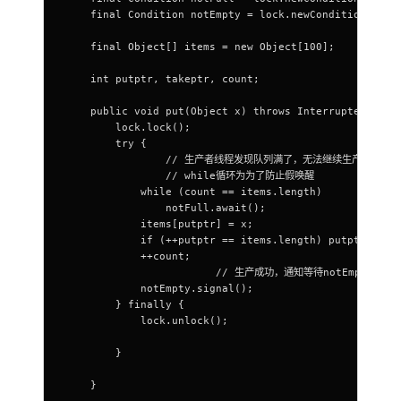
    final Condition notEmpty = lock.newCondition();
    final Object[] items = new Object[100];
    int putptr, takeptr, count;
    public void put(Object x) throws InterruptedExcep
        lock.lock();
        try {
		// 生产者线程发现队列满了，无法继续生产，只能在
		// while循环为为了防止假唤醒
            while (count == items.length)
                notFull.await(); 
            items[putptr] = x;
            if (++putptr == items.length) putptr = 0;
            ++count;
			// 生产成功，通知等待notEmpty条
            notEmpty.signal(); 
        } finally {
            lock.unlock();
        }
    }