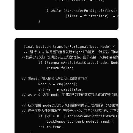
            } while (!transferForSignal(first) &&
                     (first = firstWaiter) != null);
        }
 final boolean transferForSignal(Node node) {
 // 进行CAS，毕竟因为当前发起signal的是另一个线程，而node本身
//如果CAS失败 说明此节点已取消等待，此节点接下来将不会被转移到同步队列
        if (!compareAndSetWaitStatus(node, Node.CONDI
            return false;
// 将node 加入同步队列后返回其前置节点
        Node p = enq(node);
        int ws = p.waitStatus;
// ws > 0 说明 node 在阻塞队列中的前驱节点取消了等待锁，直接唤醒 
// 所以如果 node进入同步队列后的前置节点取消或者 CAS设置SIGNAL
// 但是在绝大多数情况下 应该是ws<0，并且CAS成功的，并不会直接unp
        if (ws > 0 || !compareAndSetWaitStatus(p, ws,
            LockSupport.unpark(node.thread);
        return true;
    }