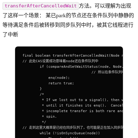
方法。可以理解为出现
transferAfterCancelledWait
了这样一个场景： 某已park的节点还在条件队列中静静的
等待满足条件后被转移到同步队列中时，被其它线程进行
了中断
final boolean transferAfterCancelledWait(Node node) {
// 此处CAS设置成功意味着node还在条件队列中
        if (compareAndSetWaitStatus(node, Node.CONDIT
				// 所以在条件队列中即在
            enq(node);
            return true;
        }
        /*
         * If we lost out to a signal(), then we can'
         * until it finishes its enq().  Cancelling d
         * incomplete transfer is both rare and trans
         * spin.
         */
// 走到这里大概率是已经在同步队列了，也可能是正在加入同步队列的过程
        while (!isOnSyncQueue(node))