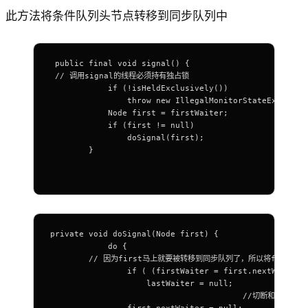
此方法将条件队列头节点转移到同步队列中
 public final void signal() {
 // 调用signal的线程必须持有独占锁
            if (!isHeldExclusively())
                throw new IllegalMonitorStateExceptio
            Node first = firstWaiter;
            if (first != null)
                doSignal(first);
        }
private void doSignal(Node first) {
            do {
	// 因为first马上就要被转移到同步队列了，所以将first.nex
                if ( (firstWaiter = first.nextWaiter)
                    lastWaiter = null;
					//切断和等待队
                first.nextWaiter = null;