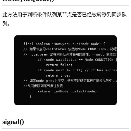
此方法用于判断条件队列某节点是否已经被转移到同步队
列。
 final boolean isOnSyncQueue(Node node) {
 // 如果节点的waitStatus 依然为Node.CONDITION，说明还在
 // node.prev 是在同步队列才会用的属性，==null 依然意味着没
        if (node.waitStatus == Node.CONDITION || node
            return false;
        if (node.next != null) // If has successor, i
            return true;
 // 如果node.prev为非空，依然不能确定其已在同步队列中，因为同步队
 //从同步队列尾节点往前找
        return findNodeFromTail(node);
    }
signal()