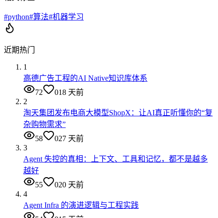
#
python
#
算法
#
机器学习
近期热门
1
高德广告工程的AI Native知识库体系
72
0
18 天前
2
淘天集团发布电商大模型ShopX：让AI真正听懂你的“复
杂购物需求”
58
0
27 天前
3
Agent 失控的真相：上下文、工具和记忆，都不是越多
越好
55
0
20 天前
4
Agent Infra 的演进逻辑与工程实践