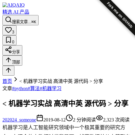
Fork me on GitHub
AIQ
精选 AI 产品
搜索文章...
⌘K
3
0
分享
顶部
首页
< 机器学习实战 高清中英 源代码 > 分享
文章
#
python
#
算法
#
机器学习
< 机器学习实战 高清中英 源代码 > 分享
20
2024_someone
2019-08-12
2
分钟阅读
2,323
次阅读
机器学习是人工智能研究领域中一个极其重要的研究方