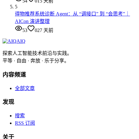
54
0
15 天前
5
得物推荐系统诊断 Agent：从 “调接口” 到 “会思考”｜
AICon 演讲整理
53
0
27 天前
AIQ
探索人工智能技术前沿与实践。
平等 · 自由 · 奔放 · 乐于分享。
内容频道
全部文章
发现
搜索
RSS 订阅
关于