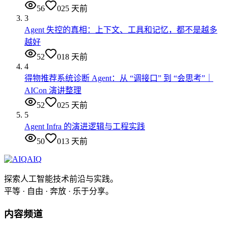
56
0
25 天前
3
Agent 失控的真相：上下文、工具和记忆，都不是越多
越好
52
0
18 天前
4
得物推荐系统诊断 Agent：从 “调接口” 到 “会思考”｜
AICon 演讲整理
52
0
25 天前
5
Agent Infra 的演进逻辑与工程实践
50
0
13 天前
AIQ
探索人工智能技术前沿与实践。
平等 · 自由 · 奔放 · 乐于分享。
内容频道