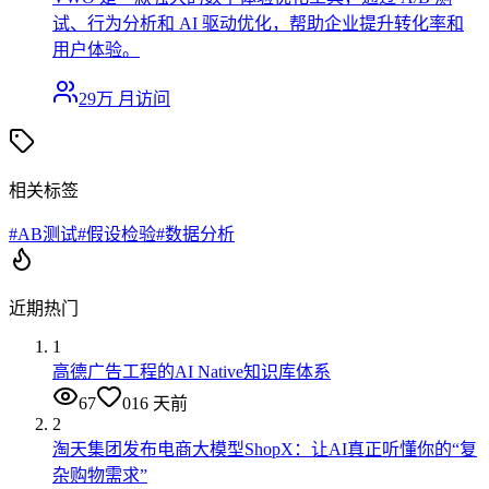
试、行为分析和 AI 驱动优化，帮助企业提升转化率和
用户体验。
29万
月访问
相关标签
#
AB测试
#
假设检验
#
数据分析
近期热门
1
高德广告工程的AI Native知识库体系
67
0
16 天前
2
淘天集团发布电商大模型ShopX：让AI真正听懂你的“复
杂购物需求”