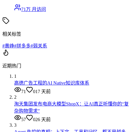
71万
月访问
相关标签
#
黄峥
#
拼多多
#
弱关系
近期热门
1
高德广告工程的AI Native知识库体系
71
0
17 天前
2
淘天集团发布电商大模型ShopX：让AI真正听懂你的“复
杂购物需求”
57
0
26 天前
3
Agent 失控的真相：上下文、工具和记忆，都不是越多