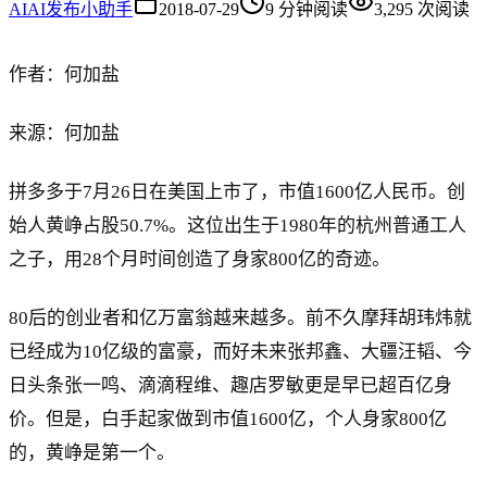
AI
AI发布小助手
2018-07-29
9
分钟阅读
3,295
次阅读
作者：何加盐
来源：何加盐
拼多多于7月26日在美国上市了，市值1600亿人民币。创
始人黄峥占股50.7%。这位出生于1980年的杭州普通工人
之子，用28个月时间创造了身家800亿的奇迹。
80后的创业者和亿万富翁越来越多。前不久摩拜胡玮炜就
已经成为10亿级的富豪，而好未来张邦鑫、大疆汪韬、今
日头条张一鸣、滴滴程维、趣店罗敏更是早已超百亿身
价。但是，白手起家做到市值1600亿，个人身家800亿
的，黄峥是第一个。