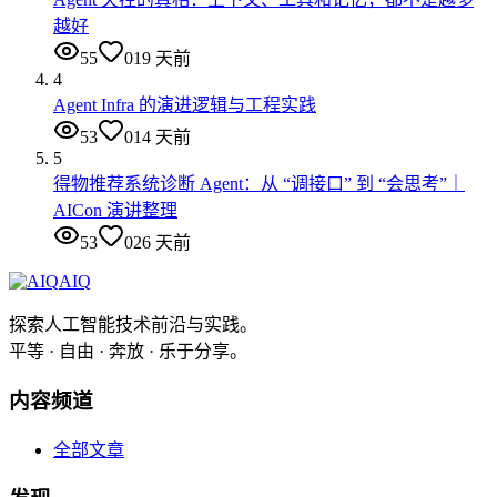
越好
55
0
19 天前
4
Agent Infra 的演进逻辑与工程实践
53
0
14 天前
5
得物推荐系统诊断 Agent：从 “调接口” 到 “会思考”｜
AICon 演讲整理
53
0
26 天前
AIQ
探索人工智能技术前沿与实践。
平等 · 自由 · 奔放 · 乐于分享。
内容频道
全部文章