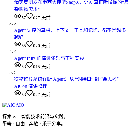
淘天集团发布电商大模型ShopX：让AI真正听懂你的“复
杂购物需求”
57
0
27 天前
3
Agent 失控的真相：上下文、工具和记忆，都不是越多
越好
55
0
20 天前
4
Agent Infra 的演进逻辑与工程实践
53
0
15 天前
5
得物推荐系统诊断 Agent：从 “调接口” 到 “会思考”｜
AICon 演讲整理
53
0
27 天前
AIQ
探索人工智能技术前沿与实践。
平等 · 自由 · 奔放 · 乐于分享。