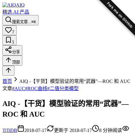
Fork me on GitHub
AIQ
精选 AI 产品
搜索文章...
⌘K
7
1
分享
顶部
首页
AIQ -【干货】模型验证的常用“武器”—ROC 和 AUC
文章
#
AUC
#
ROC曲线
#
二值分类模型
AIQ -【干货】模型验证的常用“武器”—
ROC 和 AUC
Ti
TiDB
2018-07-17
更新于
2018-07-17
8
分钟阅读