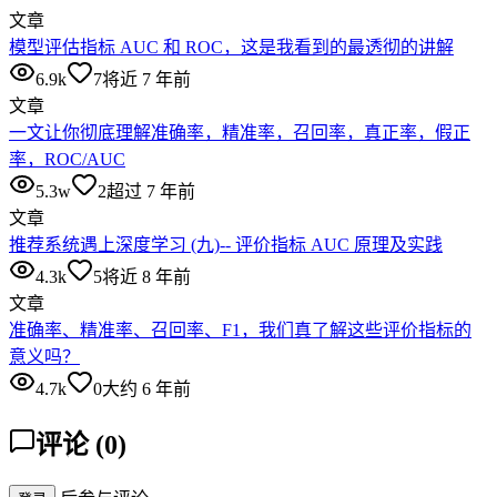
文章
模型评估指标 AUC 和 ROC，这是我看到的最透彻的讲解
6.9k
7
将近 7 年前
文章
一文让你彻底理解准确率，精准率，召回率，真正率，假正
率，ROC/AUC
5.3w
2
超过 7 年前
文章
推荐系统遇上深度学习 (九)-- 评价指标 AUC 原理及实践
4.3k
5
将近 8 年前
文章
准确率、精准率、召回率、F1，我们真了解这些评价指标的
意义吗？
4.7k
0
大约 6 年前
评论
(
0
)