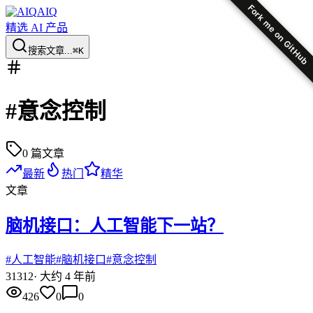
Fork me on GitHub
AIQ
精选 AI 产品
搜索文章...
⌘K
#
意念控制
0
篇文章
最新
热门
精华
文章
脑机接口：人工智能下一站？
#
人工智能
#
脑机接口
#
意念控制
31
312
·
大约 4 年前
426
0
0