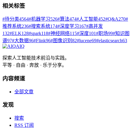
相关标签
#
待分类
4564
#
机器学习
526
#
算法
474
#
人工智能
452
#
Q&A
270
#
推荐系统
236
#
搜索系统
174
#
深度学习
167
#
高并发
132
#
ELK
128
#
spark
118
#
神经网络
115
#
深度
101
#
职场
99
#
知识图
谱
97
#
大数据
96
#
Flink
96
#
图像识别
82
#
lucene
69
#
elasticsearch
63
AIQ
探索人工智能技术前沿与实践。
平等 · 自由 · 奔放 · 乐于分享。
内容频道
全部文章
发现
搜索
RSS 订阅