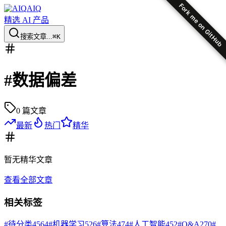
Fork me on GitHub
AIQ
精选 AI 产品
搜索文章...
⌘K
#
数据偏差
0
篇文章
最新
热门
精华
暂无
精华
文章
查看全部文章
相关标签
#
待分类
4564
#
机器学习
526
#
算法
474
#
人工智能
452
#
Q&A
270
#