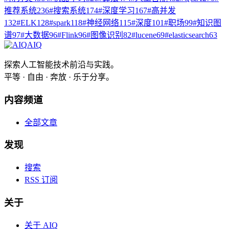
推荐系统
236
#
搜索系统
174
#
深度学习
167
#
高并发
132
#
ELK
128
#
spark
118
#
神经网络
115
#
深度
101
#
职场
99
#
知识图
谱
97
#
大数据
96
#
Flink
96
#
图像识别
82
#
lucene
69
#
elasticsearch
63
AIQ
探索人工智能技术前沿与实践。
平等 · 自由 · 奔放 · 乐于分享。
内容频道
全部文章
发现
搜索
RSS 订阅
关于
关于 AIQ