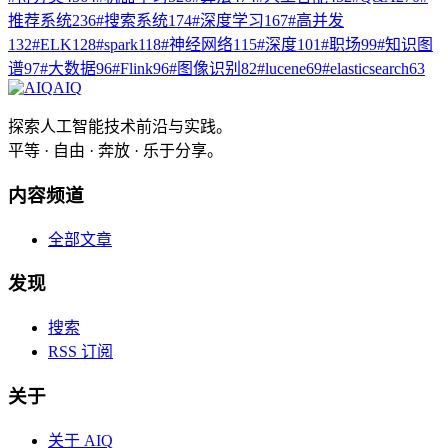
推荐系统
236
#
搜索系统
174
#
深度学习
167
#
高并发
132
#
ELK
128
#
spark
118
#
神经网络
115
#
深度
101
#
职场
99
#
知识图
谱
97
#
大数据
96
#
Flink
96
#
图像识别
82
#
lucene
69
#
elasticsearch
63
AIQ
探索人工智能技术前沿与实践。
平等 · 自由 · 奔放 · 乐于分享。
内容频道
全部文章
发现
搜索
RSS 订阅
关于
关于 AIQ