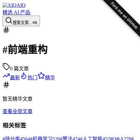
Fork me on GitHub
AIQ
精选 AI 产品
搜索文章...
⌘K
#
前端重构
0
篇文章
最新
热门
精华
暂无
精华
文章
查看全部文章
相关标签
#
待分类
4564
#
机器学习
526
#
算法
474
#
人工智能
452
#
Q&A
270
#