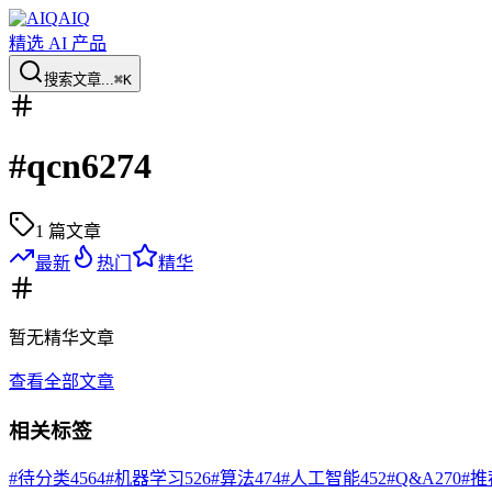
AIQ
精选 AI 产品
搜索文章...
⌘K
#
qcn6274
1
篇文章
最新
热门
精华
暂无
精华
文章
查看全部文章
相关标签
#
待分类
4564
#
机器学习
526
#
算法
474
#
人工智能
452
#
Q&A
270
#
推