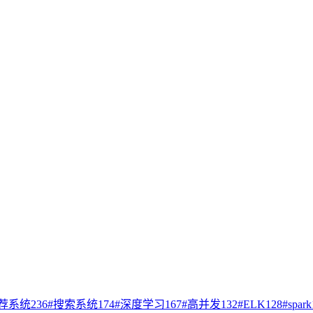
荐系统
236
#
搜索系统
174
#
深度学习
167
#
高并发
132
#
ELK
128
#
spark