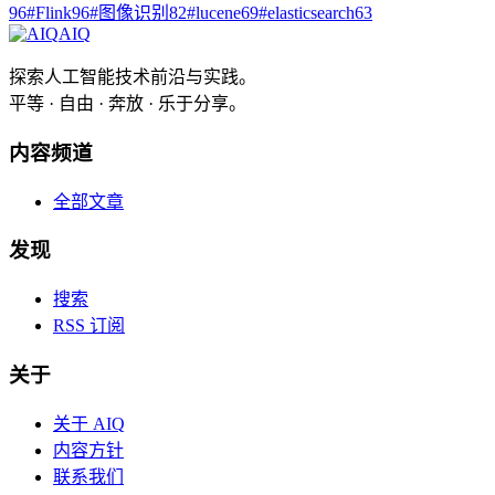
96
#
Flink
96
#
图像识别
82
#
lucene
69
#
elasticsearch
63
AIQ
探索人工智能技术前沿与实践。
平等 · 自由 · 奔放 · 乐于分享。
内容频道
全部文章
发现
搜索
RSS 订阅
关于
关于 AIQ
内容方针
联系我们