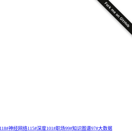
Fork me on GitHub
118
#
神经网络
115
#
深度
101
#
职场
99
#
知识图谱
97
#
大数据