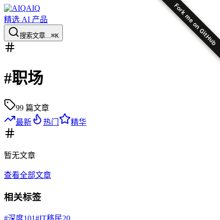
Fork me on GitHub
AIQ
精选 AI 产品
搜索文章...
⌘K
#
职场
99
篇文章
最新
热门
精华
暂无
文章
查看全部文章
相关标签
#
深度
101
#
IT移民
20