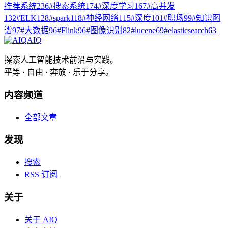
推荐系统
236
#
搜索系统
174
#
深度学习
167
#
高并发
132
#
ELK
128
#
spark
118
#
神经网络
115
#
深度
101
#
职场
99
#
知识图
谱
97
#
大数据
96
#
Flink
96
#
图像识别
82
#
lucene
69
#
elasticsearch
63
AIQ
探索人工智能技术前沿与实践。
平等 · 自由 · 奔放 · 乐于分享。
内容频道
全部文章
发现
搜索
RSS 订阅
关于
关于 AIQ