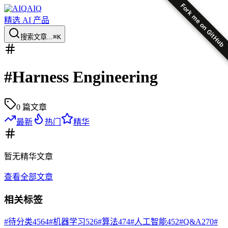
Fork me on GitHub
AIQ
精选 AI 产品
搜索文章...
⌘K
#
Harness Engineering
0
篇文章
最新
热门
精华
暂无
精华
文章
查看全部文章
相关标签
#
待分类
4564
#
机器学习
526
#
算法
474
#
人工智能
452
#
Q&A
270
#