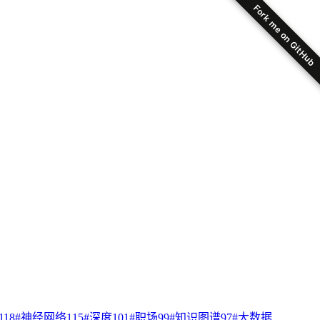
Fork me on GitHub
118
#
神经网络
115
#
深度
101
#
职场
99
#
知识图谱
97
#
大数据