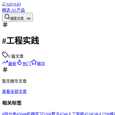
AIQ
精选 AI 产品
搜索文章...
⌘K
#
工程实践
0
篇文章
最新
热门
精华
暂无
精华
文章
查看全部文章
相关标签
#
待分类
4564
#
机器学习
526
#
算法
474
#
人工智能
452
#
Q&A
270
#
推