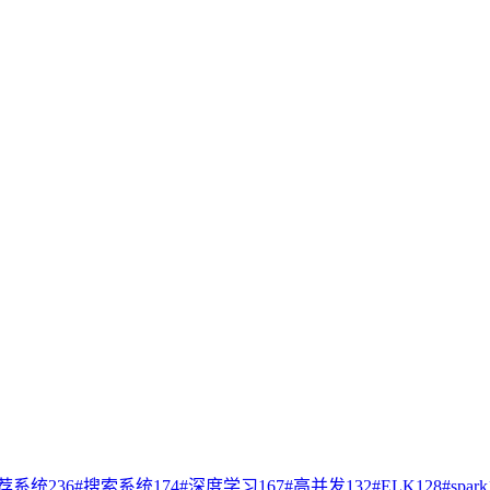
荐系统
236
#
搜索系统
174
#
深度学习
167
#
高并发
132
#
ELK
128
#
spark