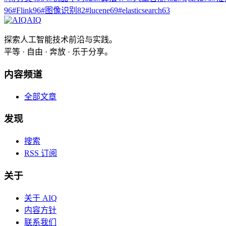
96
#
Flink
96
#
图像识别
82
#
lucene
69
#
elasticsearch
63
AIQ
探索人工智能技术前沿与实践。
平等 · 自由 · 奔放 · 乐于分享。
内容频道
全部文章
发现
搜索
RSS 订阅
关于
关于 AIQ
内容方针
联系我们