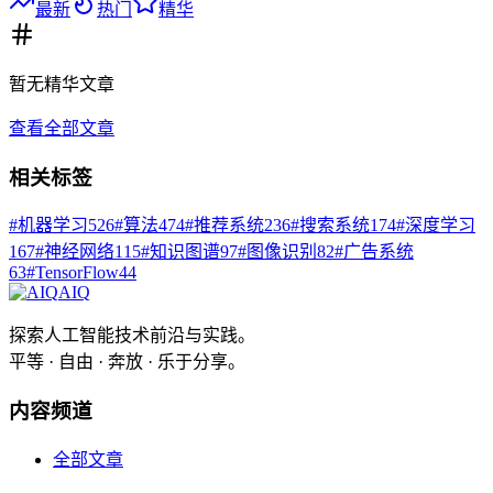
最新
热门
精华
暂无
精华
文章
查看全部文章
相关标签
#
机器学习
526
#
算法
474
#
推荐系统
236
#
搜索系统
174
#
深度学习
167
#
神经网络
115
#
知识图谱
97
#
图像识别
82
#
广告系统
63
#
TensorFlow
44
AIQ
探索人工智能技术前沿与实践。
平等 · 自由 · 奔放 · 乐于分享。
内容频道
全部文章