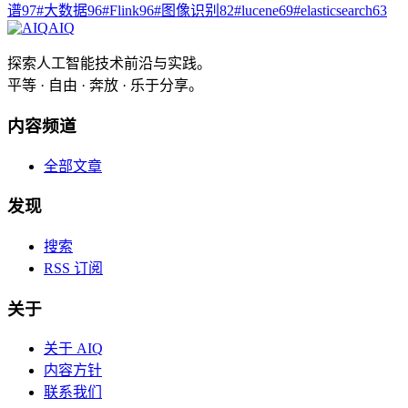
谱
97
#
大数据
96
#
Flink
96
#
图像识别
82
#
lucene
69
#
elasticsearch
63
AIQ
探索人工智能技术前沿与实践。
平等 · 自由 · 奔放 · 乐于分享。
内容频道
全部文章
发现
搜索
RSS 订阅
关于
关于 AIQ
内容方针
联系我们