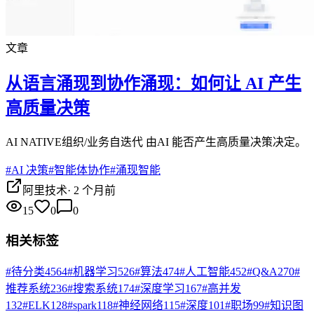
文章
从语言涌现到协作涌现：如何让 AI 产生
高质量决策
AI NATIVE组织/业务自迭代 由AI 能否产生高质量决策决定。
#
AI 决策
#
智能体协作
#
涌现智能
阿里技术
·
2 个月前
15
0
0
相关标签
#
待分类
4564
#
机器学习
526
#
算法
474
#
人工智能
452
#
Q&A
270
#
推荐系统
236
#
搜索系统
174
#
深度学习
167
#
高并发
132
#
ELK
128
#
spark
118
#
神经网络
115
#
深度
101
#
职场
99
#
知识图