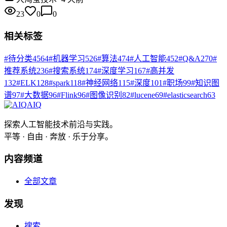
23
0
0
相关标签
#
待分类
4564
#
机器学习
526
#
算法
474
#
人工智能
452
#
Q&A
270
#
推荐系统
236
#
搜索系统
174
#
深度学习
167
#
高并发
132
#
ELK
128
#
spark
118
#
神经网络
115
#
深度
101
#
职场
99
#
知识图
谱
97
#
大数据
96
#
Flink
96
#
图像识别
82
#
lucene
69
#
elasticsearch
63
AIQ
探索人工智能技术前沿与实践。
平等 · 自由 · 奔放 · 乐于分享。
内容频道
全部文章
发现
搜索