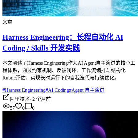
文章
Harness Engineering：长程自动化 AI
Coding / Skills 开发实践
本文阐述了Harness Engineering作为AI Agent自主演进的核心工
程体系，通过约束机制、反馈闭环、工作流编排与结构化
Rubric评估，实现长时运行下的自我迭代与持续优化。
#
Harness Engineering
#
AI Coding
#
Agent 自主演进
阿里技术
·
2 个月前
57
0
0