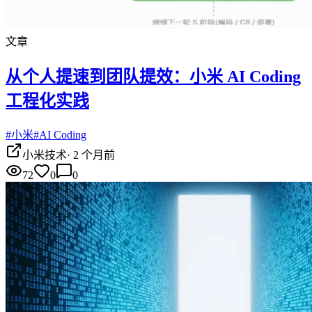
文章
从个人提速到团队提效：小米 AI Coding
工程化实践
#
小米
#
AI Coding
小米技术
·
2 个月前
72
0
0