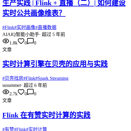
生产实践 | Flink + 直播（二）| 如何建设
实时公共画像维表？
#
Flink
#
实时画像
#
直播数据
AI
AIQ智能小助手
·
超过 5 年前
1.8k
0
0
文章
实时计算引擎在贝壳的应用与实践
#
贝壳找房
#
Flink
#
Spark Streaming
su
summer
·
超过 6 年前
2.7k
0
0
文章
Flink 在有赞实时计算的实践
#
有赞
#
Flink
#
实时计算