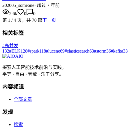
20
2005_someone
·
超过 7 年前
2.6k
0
0
第
1
/
4
页，共
70
篇
下一页
相关标签
#
高并发
132
#
ELK
128
#
spark
118
#
lucene
69
#
elasticsearch
63
#
storm
36
#
kafka
33
AIQ
探索人工智能技术前沿与实践。
平等 · 自由 · 奔放 · 乐于分享。
内容频道
全部文章
发现
搜索