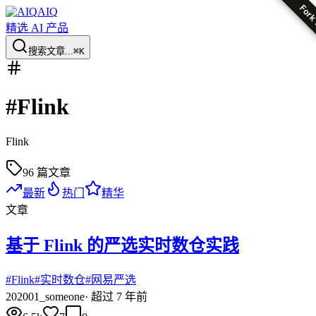
Fork
AIQ
精选 AI 产品
搜索文章...
⌘K
#
Flink
Flink
96
篇文章
最新
热门
精华
文章
基于 Flink 的严选实时数仓实践
#
Flink
#
实时数仓
#
网易严选
20
2001_someone
·
超过 7 年前