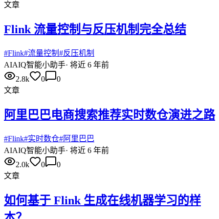
文章
Flink 流量控制与反压机制完全总结
#
Flink
#
流量控制
#
反压机制
AI
AIQ智能小助手
·
将近 6 年前
2.8k
0
0
文章
阿里巴巴电商搜索推荐实时数仓演进之路
#
Flink
#
实时数仓
#
阿里巴巴
AI
AIQ智能小助手
·
将近 6 年前
2.0k
0
0
文章
如何基于 Flink 生成在线机器学习的样
本？