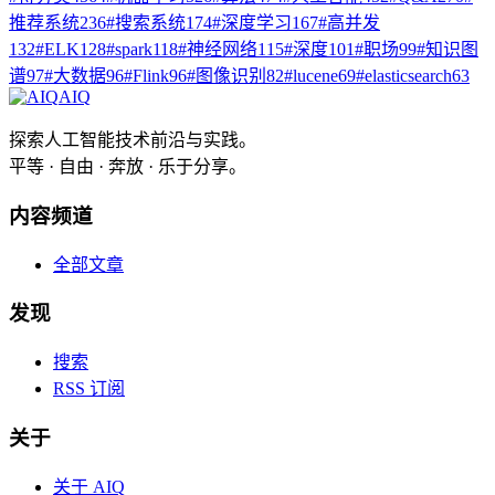
推荐系统
236
#
搜索系统
174
#
深度学习
167
#
高并发
132
#
ELK
128
#
spark
118
#
神经网络
115
#
深度
101
#
职场
99
#
知识图
谱
97
#
大数据
96
#
Flink
96
#
图像识别
82
#
lucene
69
#
elasticsearch
63
AIQ
探索人工智能技术前沿与实践。
平等 · 自由 · 奔放 · 乐于分享。
内容频道
全部文章
发现
搜索
RSS 订阅
关于
关于 AIQ