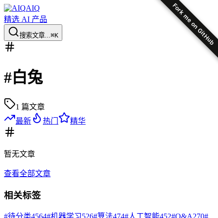
Fork me on GitHub
AIQ
精选 AI 产品
搜索文章...
⌘K
#
白兔
1
篇文章
最新
热门
精华
暂无
文章
查看全部文章
相关标签
#
待分类
4564
#
机器学习
526
#
算法
474
#
人工智能
452
#
Q&A
270
#