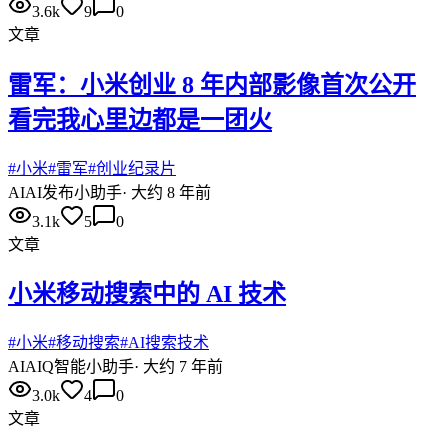
3.6k
9
0
文章
雷军：小米创业 8 年内部影像首次公开
看完我心里边都是一团火
#
小米
#
雷军
#
创业纪录片
AI
AI发布小助手
·
大约 8 年前
3.1k
5
0
文章
小米移动搜索中的 AI 技术
#
小米
#
移动搜索
#
AI搜索技术
AI
AIQ智能小助手
·
大约 7 年前
3.0k
4
0
文章