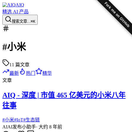
Fork me on GitHub
AIQ
精选 AI 产品
搜索文章...
⌘K
#
小米
11
篇文章
最新
热门
精华
文章
AIQ - 深度 | 市值 465 亿美元的小米八年
往事
#
小米
#
IoT
#
生态链
AI
AI发布小助手
·
大约 8 年前