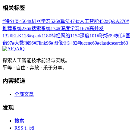
相关标签
#
待分类
4564
#
机器学习
526
#
算法
474
#
人工智能
452
#
Q&A
270
#
推荐系统
236
#
搜索系统
174
#
深度学习
167
#
高并发
132
#
ELK
128
#
spark
118
#
神经网络
115
#
深度
101
#
职场
99
#
知识图
谱
97
#
大数据
96
#
Flink
96
#
图像识别
82
#
lucene
69
#
elasticsearch
63
AIQ
探索人工智能技术前沿与实践。
平等 · 自由 · 奔放 · 乐于分享。
内容频道
全部文章
发现
搜索
RSS 订阅