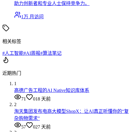
助力创新者和专业人士保持竞争力。
1万
月访问
相关标签
#
人工智能
#
AI周报
#
算法笔记
近期热门
1
高德广告工程的AI Native知识库体系
71
0
18 天前
2
淘天集团发布电商大模型ShopX：让AI真正听懂你的“复
杂购物需求”
57
0
27 天前