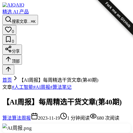
Fork me on GitHub
AIQ
精选 AI 产品
搜索文章...
⌘K
0
0
分享
顶部
首页
【AI周报】每周精选干货文章(第40期)
文章
#
人工智能
#
AI周报
#
算法笔记
【AI周报】每周精选干货文章(第40期)
算法
算法周报
2023-11-19
1
分钟阅读
680
次阅读