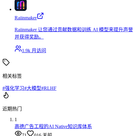
Raiinmaker
Raiinmaker 让您通过贡献数据和训练 AI 模型来提升声誉
并获得奖励。
1.9k
月访问
相关标签
#
强化学习
#
大模型
#
RLHF
近期热门
1
高德广告工程的AI Native知识库体系
71
0
16 天前