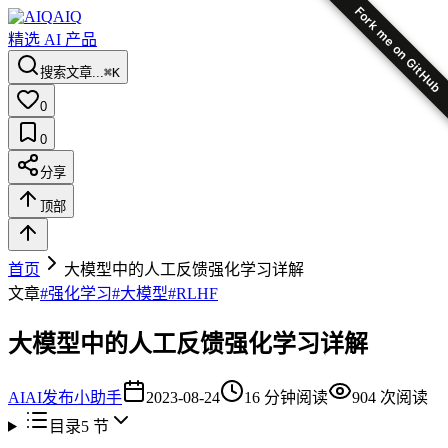
Fork me on GitHub
AIQ
精选 AI 产品
搜索文章...
⌘K
0
0
分享
顶部
首页
大模型中的人工反馈强化学习详解
文章
#
强化学习
#
大模型
#
RLHF
大模型中的人工反馈强化学习详解
AI
AI发布小助手
2023-08-24
16
分钟阅读
904
次阅读
目录
5
节