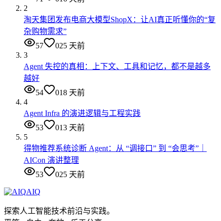
2
淘天集团发布电商大模型ShopX：让AI真正听懂你的“复
杂购物需求”
57
0
25 天前
3
Agent 失控的真相：上下文、工具和记忆，都不是越多
越好
54
0
18 天前
4
Agent Infra 的演进逻辑与工程实践
53
0
13 天前
5
得物推荐系统诊断 Agent：从 “调接口” 到 “会思考”｜
AICon 演讲整理
53
0
25 天前
AIQ
探索人工智能技术前沿与实践。