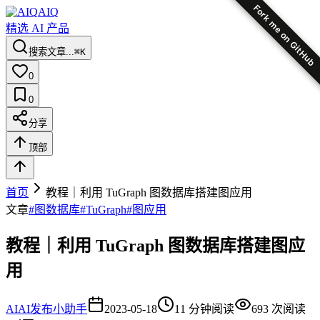
Fork me on GitHub
AIQ
精选 AI 产品
搜索文章...
⌘K
0
0
分享
顶部
首页
教程｜利用 TuGraph 图数据库搭建图应用
文章
#
图数据库
#
TuGraph
#
图应用
教程｜利用 TuGraph 图数据库搭建图应
用
AI
AI发布小助手
2023-05-18
11
分钟阅读
693
次阅读