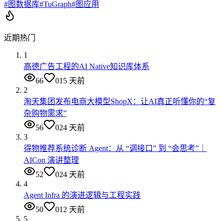
#
图数据库
#
TuGraph
#
图应用
近期热门
1
高德广告工程的AI Native知识库体系
66
0
15 天前
2
淘天集团发布电商大模型ShopX：让AI真正听懂你的“复
杂购物需求”
56
0
24 天前
3
得物推荐系统诊断 Agent：从 “调接口” 到 “会思考”｜
AICon 演讲整理
52
0
24 天前
4
Agent Infra 的演进逻辑与工程实践
50
0
12 天前
5