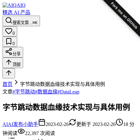
Fork me on GitHub
AIQ
精选 AI 产品
搜索文章...
⌘K
0
0
分享
顶部
首页
字节跳动数据血缘技术实现与具体用例
文章
#
字节跳动
#
数据血缘
#
DataLeap
字节跳动数据血缘技术实现与具体用例
AI
AI发布小助手
2023-02-26
更新于
2023-02-26
18
分
钟阅读
22,397
次阅读