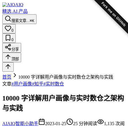
Fork me on GitHub
AIQ
精选 AI 产品
搜索文章...
⌘K
0
0
分享
顶部
首页
10000 字详解用户画像与实时数仓之架构与实践
文章
#
用户画像
#
知乎
#
实时数仓
10000 字详解用户画像与实时数仓之架构
与实践
AI
AIQ智能小助手
2023-01-25
25
分钟阅读
1,135
次阅