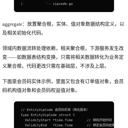
|           `-- vipcode.go
aggregate：放置聚合根，实体、值对象数据结构定义，以
及相关初始化代码。
领域内数据流转处理依赖，相关聚合根，下游服务发生改
变——如数据表结构变换，只需将相关数据转化为业务定
义聚合根，代码更改只需在基础层，不涉及上层。
下面是会员码实体示例，里面又包含有订单值对象，会员
码机构值对象和会员码权益值对象。
// EntityVipCode 会员码实体（简化版本）
type EntityVipCode struct {
  ValidityStart *time.Time       // 绑码开始时间
  ValidityEnd   *time.Time       // 绑定会员码结束时间