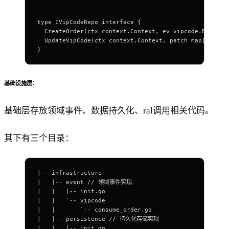
type IVipCodeRepo interface {
  CreateOrder(ctx context.Context, ev vipcode.EntityV
  UpdateVipCode(ctx context.Context, patch map[string
}
基础设施层：
基础层存放领域事件、数据持久化、ral调用相关代码。
其下有三个目录：
|-- infrastructure
|   |-- event // 领域事件实现
|   |   |-- init.go
|   |   `-- vipcode
|   |       `-- consume_order.go
|   |-- persistence // 持久化存储实现
|   |   |-- init.go