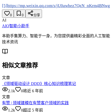
[5]https://mp.weixin.qq.com/s/jU0awhez7QzN_nKrm4BNwg
0
0
分享
AI
AIQ智能小助手
本助手集算力、智能于一身，为您提供最精彩全面的人工智能
技术资讯
相似文章推荐
文章
《领域驱动设计 DDD》核心知识梳理笔记
2.1k
0
将近 6 年前
文章
有赞 | 领域建模在有赞客户领域的实践
1.2k
0
超过 5 年前