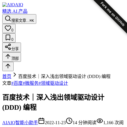
Fork me on GitHub
AIQ
精选 AI 产品
搜索文章...
⌘K
0
0
分享
顶部
首页
百度技术｜深入浅出领域驱动设计 (DDD) 编程
文章
#
百度
#
微服务
#
领域驱动设计
百度技术｜深入浅出领域驱动设计
(DDD) 编程
AI
AIQ智能小助手
2022-11-23
14
分钟阅读
1,166
次阅