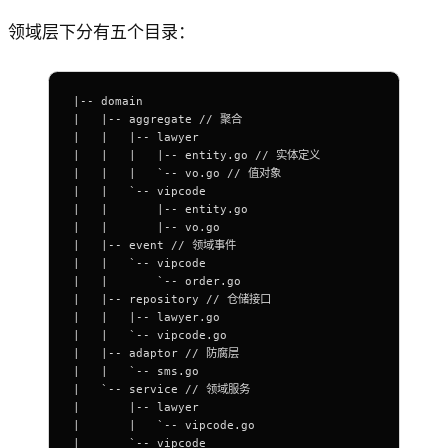
领域层下分有五个目录：
|-- domain
|   |-- aggregate // 聚合
|   |   |-- lawyer
|   |   |   |-- entity.go // 实体定义
|   |   |   `-- vo.go // 值对象
|   |   `-- vipcode
|   |       |-- entity.go
|   |       |-- vo.go
|   |-- event // 领域事件
|   |   `-- vipcode
|   |       `-- order.go
|   |-- repository // 仓储接口
|   |   |-- lawyer.go
|   |   `-- vipcode.go
|   |-- adaptor // 防腐层
|   |   `-- sms.go
|   `-- service // 领域服务
|       |-- lawyer
|       |   `-- vipcode.go
|       `-- vipcode