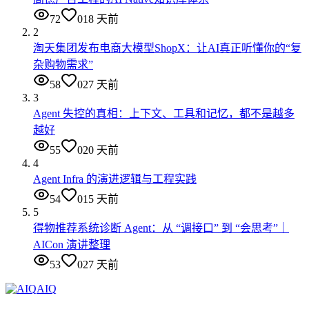
72
0
18 天前
2
淘天集团发布电商大模型ShopX：让AI真正听懂你的“复
杂购物需求”
58
0
27 天前
3
Agent 失控的真相：上下文、工具和记忆，都不是越多
越好
55
0
20 天前
4
Agent Infra 的演进逻辑与工程实践
54
0
15 天前
5
得物推荐系统诊断 Agent：从 “调接口” 到 “会思考”｜
AICon 演讲整理
53
0
27 天前
AIQ