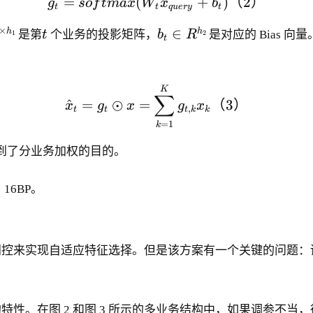
=
(
g_t = softmax(W_t x_{
+
)
（
2
）
g
so
f
t
ma
x
W
x
b
t
t
q
u
er
y
t
t
b
×
∈
h
h
是第
t
个业务的投影矩阵，
b
R
是对应的 Bias 向
1
2
t
_
t
\
\hat{x}_{t} = g_t \od
K
∑
i
^
=
⊙
=
（
3
）
x
g
x
g
x
,
t
t
t
k
k
n
=
1
k
R
^
到了分业务加权的目的。
{
h
 16BP。
_
2
}
门控来实现自适应特征选择。但是该方案有一个关键的问题：
性。在图 2 和图 3 所示的多业务结构中，如果调参不