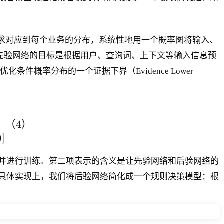
求对应到每个业务的分布，系统性地用一个概率图将输入、
先验网络的目标是根据用户、查询词、上下文等输入信息预
化条件概率分布的一个证据下界（Evidence Lower
|x) &= \log \int_z p(y|x,z) p(z|x) dz \\ &\geq E
（
4
）
)]
并进行训练。第二项表示的含义是让先验网络和后验网络的
具体实现上，我们将后验网络简化成一个规则决策模型：根