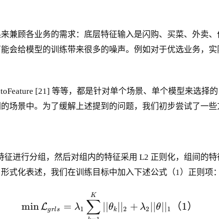
集来兼顾各业务的需求：底层特征输入是闪购、买菜、外卖、
能会给模型的训练带来很多的噪声。例如对于优选业务，实际
、AutoFeature [21] 等等，都是针对单个场景、单个
们的场景中。为了缓解上述提到的问题，我们初步尝试了一些
p Lasso 首先对特征进行分组，然后对组内的特征采用 L2 正则化，
形式化表述，我们在训练目标中加入下述公式（1）正则项
\min \mathcal{L}_{grl
K
∑
min
=
∣∣
∣
∣
+
∣∣
∣
∣
（
1
）
L
λ
θ
λ
θ
1
2
2
1
g
r
l
s
k