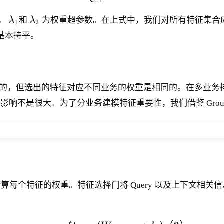
=
1
k
\l
\l
阵，
λ
和
λ
为权重超参数。在上式中，我们对所有特征集合应
1
2
a
a
 基本持平。
m
m
b
b
d
d
a
a
征选择的目的，但选出的特征对应不同业务的权重是相同的。在多
_
_
1
2
响不是很大。为了分业务建模特征重要性，我们借鉴 Group
特征的权重。特征选择门将 Query 以及上下文相关信息的 Em