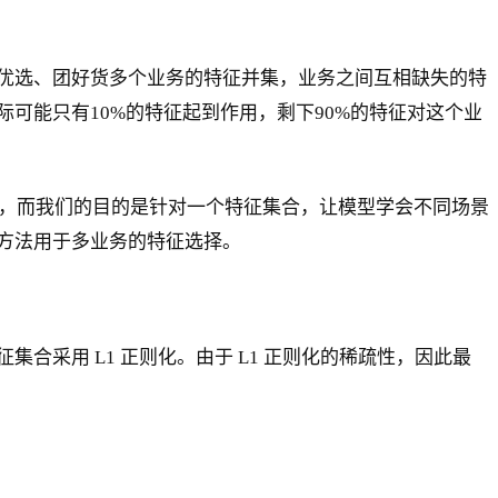
优选、团好货多个业务的特征并集，业务之间互相缺失的特
可能只有10%的特征起到作用，剩下90%的特征对这个业
模型来选择的，而我们的目的是针对一个特征集合，让模型学会不同场景
方法用于多业务的特征选择。
组间的特征集合采用 L1 正则化。由于 L1 正则化的稀疏性，因此最
：
s} = \lambda_1 \sum_{k=1}^{K} ||\theta_k||_2