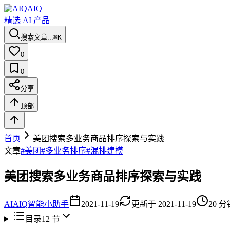
AIQ
精选 AI 产品
搜索文章...
⌘K
0
0
分享
顶部
首页
美团搜索多业务商品排序探索与实践
文章
#
美团
#
多业务排序
#
混排建模
美团搜索多业务商品排序探索与实践
AI
AIQ智能小助手
2021-11-19
更新于
2021-11-19
20
分
目录
12
节