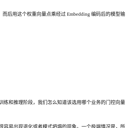
query} + b_t) （2）
量。而后用这个权重向量点乘经过 Embedding 编码后的模型输
ot x = \sum_{k=1}^{K} g_{t,k} x_{k} （3）
训练和推理阶段，我们怎么知道该选用哪个业务的门控向量
当，很容易出现退化或者模式坍塌的现象。一个极端情况是，所