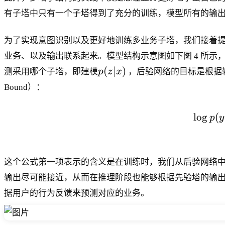
有子塔中只有一个子塔得到了充分的训练，模型所有的输
为了实现意图识别以及更好地训练多业务子塔，我们接着
业务、以及输出联系起来。模型结构示意图如下图 4 所示
p
(
∣
)
测采用哪个子塔，即建模
p
z
x
，后验网络的目标是根据
(
Bound）：
z
|
lo
g
(
x
p
y
)
这个公式第一项表示的含义是在训练时，我们从后验网络
输出尽可能接近，从而在推理阶段也能够根据先验塔的输
据用户的行为反馈来预测对应的业务。