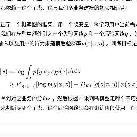
出都依赖于这个子塔，这与我们多业务建模的初衷相违背。
z
提出了一个概率图的框架，用一个隐变量
z
来学习用户当前需
p
q
，我们在模型中额外引入一个先验网络
p
和一个后验网络
q
，
p
(
∣
,
)
输入以及用户的行为来建模后验概率
p
z
x
y
。训练目标是优
(
z
|
\begin{aligned} \log p(y
∫
∣
)
=
lo
g
(
∣
,
)
(
∣
)
x
x
p
y
x
z
p
z
x
d
z
,
z
≥
[
lo
g
(
∣
,
)]
−
[
(
∣
,
)
∣∣
(
∣
E
p
y
x
z
D
q
z
x
y
p
z
x
y
(
∣
,
)
K
L
q
z
x
y
)
z
z
中拿到对应业务的分布
z
，然后根据
z
来判断模型走哪个子塔
出来判断走哪个子塔。这个后验网络只会在训练阶段使用。在