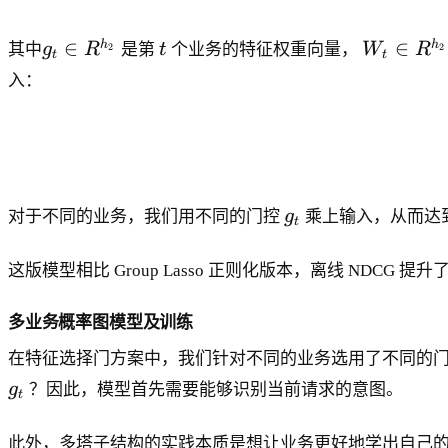
g
t
W
∈
∈
h
h
其中
g
R
是第
t
个业务的特征权重向量，
W
R
2
2
t
t
_
_t
入：
t
\i
\
n
i
R
n
^{
R
h
g
^
_2
对于不同的业务，我们用不同的门控
g
乘上输入，从而达
t
_
{
\t
t
h
i
这版模型相比 Group Lasso 正则化版本，离线 NDCG 提升了
_
m
2
es
多业务概率图模型及训练
}
h
_1
在特征选择门方案中，我们针对不同的业务选用了不同的
}
g
g
？因此，模型首先需要能够识别当前请求的意图。
t
_
t
此外，多塔子结构的实践本质是想让业务更好地学出自己的特