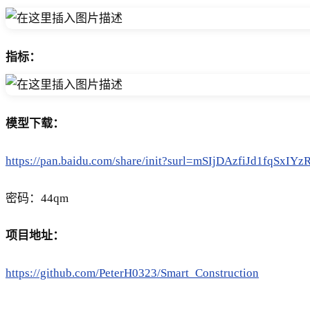
指标：
模型下载：
https://pan.baidu.com/share/init?surl=mSIjDAzfiJd1fqSxIY
密码：44qm
项目地址：
https://github.com/PeterH0323/Smart_Construction