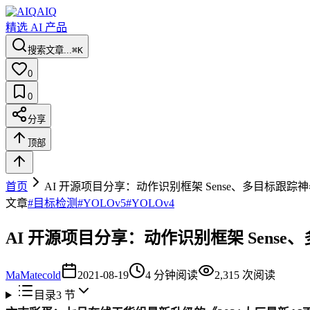
AIQ
精选 AI 产品
搜索文章...
⌘K
0
0
分享
顶部
首页
AI 开源项目分享：动作识别框架 Sense、多目标跟踪神器
文章
#
目标检测
#
YOLOv5
#
YOLOv4
AI 开源项目分享：动作识别框架 Sense、
Ma
Matecold
2021-08-19
4
分钟阅读
2,315
次阅读
目录
3
节