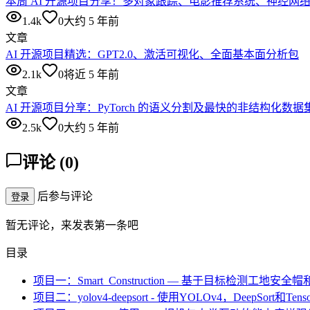
本周 AI 开源项目分享！多对象跟踪、电影推荐系统、神经网络..
1.4k
0
大约 5 年前
文章
AI 开源项目精选：GPT2.0、激活可视化、全面基本面分析包
2.1k
0
将近 5 年前
文章
AI 开源项目分享：PyTorch 的语义分割及最快的非结构化数据
2.5k
0
大约 5 年前
评论
(
0
)
后参与评论
登录
暂无评论，来发表第一条吧
目录
项目一：Smart_Construction — 基于目标检测工地
项目二：yolov4-deepsort - 使用YOLOv4，DeepSort和T