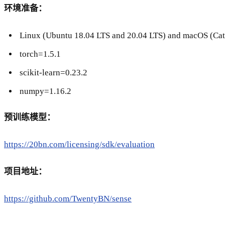
环境准备：
Linux (Ubuntu 18.04 LTS and 20.04 LTS) and macOS (Cat
torch=1.5.1
scikit-learn=0.23.2
numpy=1.16.2
预训练模型：
https://20bn.com/licensing/sdk/evaluation
项目地址：
https://github.com/TwentyBN/sense