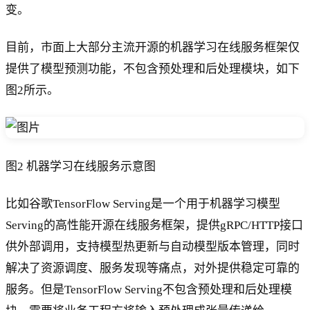
变。
目前，市面上大部分主流开源的机器学习在线服务框架仅
提供了模型预测功能，不包含预处理和后处理模块，如下
图2所示。
图2 机器学习在线服务示意图
比如谷歌TensorFlow Serving是一个用于机器学习模型
Serving的高性能开源在线服务框架，提供gRPC/HTTP接口
供外部调用，支持模型热更新与自动模型版本管理，同时
解决了资源调度、服务发现等痛点，对外提供稳定可靠的
服务。但是TensorFlow Serving不包含预处理和后处理模