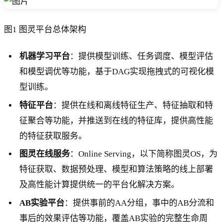
图1 图灵平台总体架构
机器学习平台
：提供模型训练、任务调度、模型评估
和模型调优等功能，基于DAG实现拖拽式的可视化模
型训练。
特征平台
：提供在线和离线特征生产、特征抽取和特
征聚合等功能，并推送到在线的特征库，提供高性能
的特征获取服务。
图灵在线服务
：Online Serving，以下简称图灵OS，为
特征获取、数据预处理、模型和算法策略的线上部署
及高性能计算提供统一的平台化解决方案。
AB实验平台
：提供事前的AA分组，事中的AB分流和
事后的效果评估等功能，覆盖AB实验的完整生命周