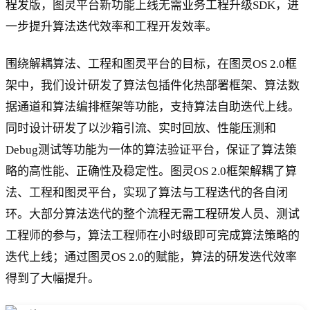
程发版，图灵平台新功能上线无需业务工程升级SDK，进
一步提升算法迭代效率和工程开发效率。
围绕解耦算法、工程和图灵平台的目标，在图灵OS 2.0框
架中，我们设计研发了算法包插件化热部署框架、算法数
据通道和算法编排框架等功能，支持算法自助迭代上线。
同时设计研发了以沙箱引流、实时回放、性能压测和
Debug测试等功能为一体的算法验证平台，保证了算法策
略的高性能、正确性及稳定性。图灵OS 2.0框架解耦了算
法、工程和图灵平台，实现了算法与工程迭代的各自闭
环。大部分算法迭代的整个流程无需工程研发人员、测试
工程师的参与，算法工程师在小时级即可完成算法策略的
迭代上线；通过图灵OS 2.0的赋能，算法的研发迭代效率
得到了大幅提升。