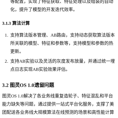
等配置，实现了特征获取、特征处理以及组装的自动
化，提升了模型的开发迭代效率。
3.1.3 算法计算
支持算法版本管理、AB路由，支持动态获取算法版本
所关联的模型、特征和参数等，支持模型和参数的热
更新。
支持AB实验以及灵活的灰度发布放量，并通过统一埋
点日志实现AB实验效果评估。
3.2 图灵OS 1.0遗留问题
图灵OS 1.0解决了各业务线重复造轮子、特征混乱和平台
能力缺失等问题，通过提供一站式平台化服务，支撑了美
团配送各业务线大规模算法在线预测的场景和高性能计算