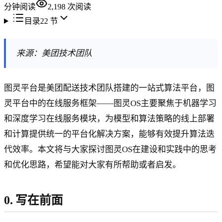
分钟阅读
2,198
次阅读
目录
22
节
来源：美团技术团队
图灵平台是美团配送技术团队搭建的一站式算法平台，图
灵平台中的在线服务框架——图灵OS主要聚焦于机器学习
和深度学习在线服务模块，为模型和算法策略的线上部署
和计算提供统一的平台化解决方案，能够有效提升算法迭
代效率。本文将与大家探讨图灵OS在建设和实践中的思考
和优化思路，希望能对大家有所帮助或者启发。
0. 写在前面