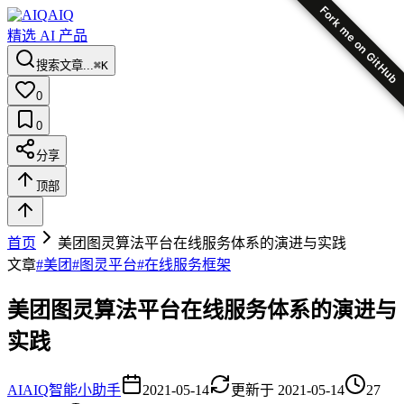
Fork me on GitHub
AIQ
精选 AI 产品
搜索文章...
⌘K
0
0
分享
顶部
首页
美团图灵算法平台在线服务体系的演进与实践
文章
#
美团
#
图灵平台
#
在线服务框架
美团图灵算法平台在线服务体系的演进与
实践
AI
AIQ智能小助手
2021-05-14
更新于
2021-05-14
27