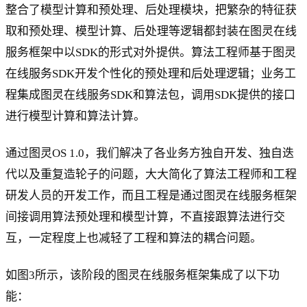
整合了模型计算和预处理、后处理模块，把繁杂的特征获
取和预处理、模型计算、后处理等逻辑都封装在图灵在线
服务框架中以SDK的形式对外提供。算法工程师基于图灵
在线服务SDK开发个性化的预处理和后处理逻辑；业务工
程集成图灵在线服务SDK和算法包，调用SDK提供的接口
进行模型计算和算法计算。
通过图灵OS 1.0，我们解决了各业务方独自开发、独自迭
代以及重复造轮子的问题，大大简化了算法工程师和工程
研发人员的开发工作，而且工程是通过图灵在线服务框架
间接调用算法预处理和模型计算，不直接跟算法进行交
互，一定程度上也减轻了工程和算法的耦合问题。
如图3所示，该阶段的图灵在线服务框架集成了以下功
能：