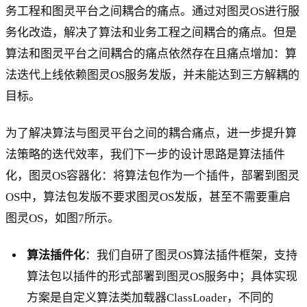
务工程和图灵平台之间耦合的痛点。通过对图灵OS进行服
务化改造，解决了算法和业务工程之间耦合的痛点。但是
算法和图灵平台之间耦合的痛点依然存在且痛点增加：算
法迭代上线依赖图灵OS服务发版，并未能达到三方解耦的
目标。
为了解决算法与图灵平台之间的耦合痛点，进一步提升算
法策略的迭代效率，我们下一步的设计思路是算法插件
化，图灵OS容器化：将算法包作为一个插件，部署到图灵
OS中，算法包发版不要求图灵OS发版，甚至不需要重启
图灵OS，如图7所示。
算法插件化
：我们自研了图灵OS算法插件框架，支持
算法包以插件的形式部署到图灵OS服务中；具体实现
方案是自定义算法类加载器ClassLoader，不同的