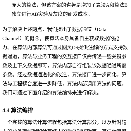
庞大的算法，但该方案的劣势是增加了算法A和算法B
独立进行AB实验及灰度的研发成本。
为了解决上述两点，我们提出了数据通道（Data
Channel）的概念，使算法本身具备自主获取数据的能
力。在算法内部算法可通过图灵OS提供注解的方式支持数
据通道，算法与业务工程的交互接口仅需传递一些关键参
数及上下文数据即可，算法内部自行组装该数据通道所需
参数。经过数据通道化的改造，算法接口进一步简化，算
法与工程耦合度进一步降低，算法内部调用算法的问题，
我们可通过下面介绍的算法编排来进行解决。
4.4 算法编排
一个完整的算法计算流程包括算法计算部分，以及针对输