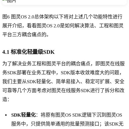
图6 图灵OS 2.0总体架构以下将对上述几个功能特性进行
展开介绍，看看图灵OS 2.0是如何解决算法、工程和图灵
平台三方耦合痛点的。
4.1 标准化轻量级SDK
为了解决业务工程和图灵平台的耦合痛点，即图灵在线服
务SDK部署在业务工程中，SDK版本收敛难度大的问题，
我们主要从SDK轻量化、简单易接入、稳定可扩展、安全
可靠等几个方面考虑对图灵在线服务SDK进行了拆分和改
造：
SDK轻量化
：将原有图灵OS SDK逻辑下沉到图灵OS
服务中，只提供简单通用的批量预测接口；该SDK无