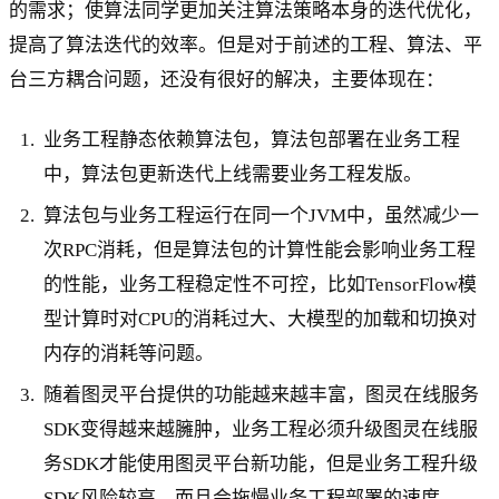
的需求；使算法同学更加关注算法策略本身的迭代优化，
提高了算法迭代的效率。但是对于前述的工程、算法、平
台三方耦合问题，还没有很好的解决，主要体现在：
业务工程静态依赖算法包，算法包部署在业务工程
中，算法包更新迭代上线需要业务工程发版。
算法包与业务工程运行在同一个JVM中，虽然减少一
次RPC消耗，但是算法包的计算性能会影响业务工程
的性能，业务工程稳定性不可控，比如TensorFlow模
型计算时对CPU的消耗过大、大模型的加载和切换对
内存的消耗等问题。
随着图灵平台提供的功能越来越丰富，图灵在线服务
SDK变得越来越臃肿，业务工程必须升级图灵在线服
务SDK才能使用图灵平台新功能，但是业务工程升级
SDK风险较高，而且会拖慢业务工程部署的速度。