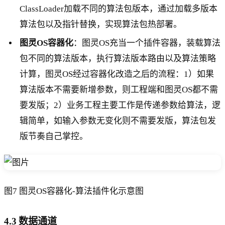
ClassLoader加载不同的算法包版本，通过加载多版本
算法包以及指针替换，实现算法包热部署。
图灵OS容器化
：图灵OS充当一个插件容器，装载算法
包不同的算法版本，执行算法版本路由以及算法策略
计算，图灵OS经过容器化改造之后的流程：1）如果
算法版本不需要新增参数，则工程端和图灵OS都不需
要发版；2）业务工程主要工作是传递参数给算法，逻
辑简单，如输入参数无变化则不需要发版，算法包发
版节奏自己掌控。
图7 图灵OS容器化-算法插件化示意图
4.3 数据通道