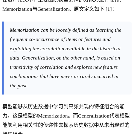
Memorization与Generalization。原文定义如下 [1]：
Memorization can be loosely defined as learning the
frequent co-occurrence of items or features and
exploiting the correlation available in the historical
data. Generalization, on the other hand, is based on
transitivity of correlation and explores new feature
combinations that have never or rarely occurred in
the past.
模型能够从历史数据中学习到高频共现的特征组合的能
力，这是模型的Memorization。而Generalization代表模型
能够利用相关性的传递性去探索历史数据中从未出现过的