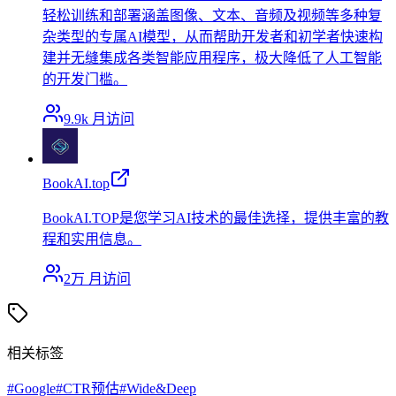
轻松训练和部署涵盖图像、文本、音频及视频等多种复
杂类型的专属AI模型，从而帮助开发者和初学者快速构
建并无缝集成各类智能应用程序，极大降低了人工智能
的开发门槛。
9.9k
月访问
BookAI.top
BookAI.TOP是您学习AI技术的最佳选择，提供丰富的教
程和实用信息。
2万
月访问
相关标签
#
Google
#
CTR预估
#
Wide&Deep