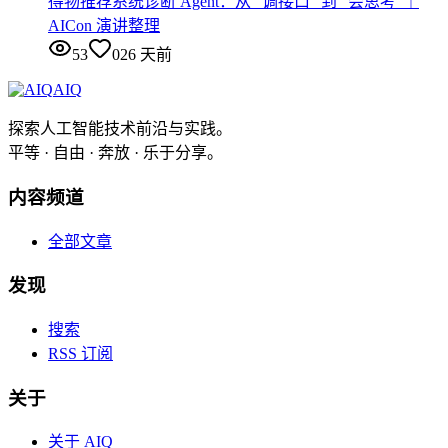
得物推荐系统诊断 Agent：从 “调接口” 到 “会思考”｜
AICon 演讲整理
53
0
26 天前
AIQ
探索人工智能技术前沿与实践。
平等 · 自由 · 奔放 · 乐于分享。
内容频道
全部文章
发现
搜索
RSS 订阅
关于
关于 AIQ