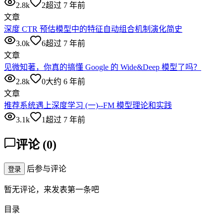
2.8k
2
超过 7 年前
文章
深度 CTR 预估模型中的特征自动组合机制演化简史
3.0k
6
超过 7 年前
文章
见微知著，你真的搞懂 Google 的 Wide&Deep 模型了吗？
2.8k
0
大约 6 年前
文章
推荐系统遇上深度学习 (一)--FM 模型理论和实践
3.1k
1
超过 7 年前
评论
(
0
)
后参与评论
登录
暂无评论，来发表第一条吧
目录