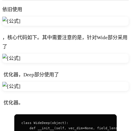
依旧使用 ​
，核心代码如下。其中需要注意的是，针对Wide部分采用
了
​ 优化器，Deep部分使用了
​ 优化器。
class
 WideDeep
(
object
):
    def
 __init__
(self, vec_dim
=
None
, field_lens
=
None
,