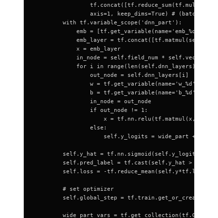
                tf.concat([tf.reduce_sum(tf.multiply(
                axis
=
1
, 
keep_dims
=
True
) 
# (batch, 1)
        with
 tf.variable_scope(
'dnn_part'
):
            emb 
=
 [tf.get_variable(
name
=
'emb_
%d
'
%
i, 
s
            emb_layer 
=
 tf.concat([tf.matmul(
self
.x[i
            x 
=
 emb_layer
            in_node 
=
 self
.field_num 
*
 self
.vec_dim
            for
 i 
in
 range
(
len
(
self
.dnn_layers)):
                out_node 
=
 self
.dnn_layers[i]
                w 
=
 tf.get_variable(
name
=
'w_
%d
'
 %
 i, 
                b 
=
 tf.get_variable(
name
=
'b_
%d
'
 %
 i, 
                in_node 
=
 out_node
                if
 out_node 
!=
 1
:
                    x 
=
 tf.nn.relu(tf.matmul(x, w) 
+
 
                else
:
                    self
.y_logits 
=
 wide_part 
+
 tf.ma
        self
.y_hat 
=
 tf.nn.sigmoid(
self
.y_logits)
        self
.pred_label 
=
 tf.cast(
self
.y_hat 
>
 0.5
, t
        self
.loss 
=
 -
tf.reduce_mean(
self
.y
*
tf.log(
sel
        # set optimizer
        self
.global_step 
=
 tf.train.get_or_create_glo
        wide_part_vars 
=
 tf.get_collection(tf.GraphKe