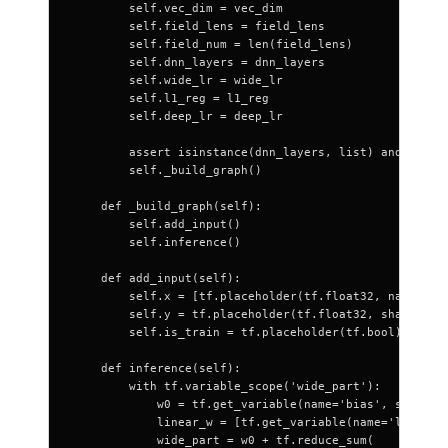
        self
.vec_dim 
=
 vec_dim
        self
.field_lens 
=
 field_lens
        self
.field_num 
=
 len
(field_lens)
        self
.dnn_layers 
=
 dnn_layers
        self
.wide_lr 
=
 wide_lr
        self
.l1_reg 
=
 l1_reg
        self
.deep_lr 
=
 deep_lr
        assert
 isinstance
(dnn_layers, 
list
) 
and
 dnn_l
        self
._build_graph()
    def
 _build_graph
(self):
        self
.add_input()
        self
.inference()
    def
 add_input
(self):
        self
.x 
=
 [tf.placeholder(tf.float32, 
name
=
'in
        self
.y 
=
 tf.placeholder(tf.float32, 
shape
=
[
No
        self
.is_train 
=
 tf.placeholder(tf.bool)
    def
 inference
(self):
        with
 tf.variable_scope(
'wide_part'
):
            w0 
=
 tf.get_variable(
name
=
'bias'
, 
shape
=
[
            linear_w 
=
 [tf.get_variable(
name
=
'linear_
            wide_part 
=
 w0 
+
 tf.reduce_sum(