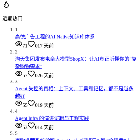
近期热门
1
高德广告工程的AI Native知识库体系
71
0
17 天前
2
淘天集团发布电商大模型ShopX：让AI真正听懂你的“复
杂购物需求”
57
0
26 天前
3
Agent 失控的真相：上下文、工具和记忆，都不是越多
越好
55
0
19 天前
4
Agent Infra 的演进逻辑与工程实践
53
0
14 天前
5