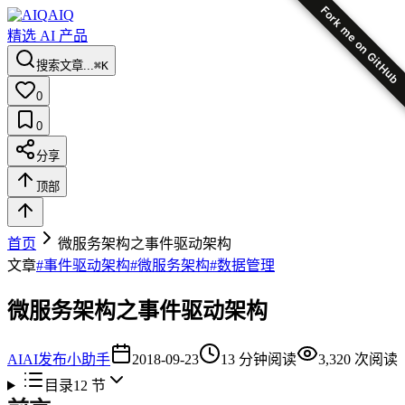
Fork me on GitHub
AIQ
精选 AI 产品
搜索文章...
⌘K
0
0
分享
顶部
首页
微服务架构之事件驱动架构
文章
#
事件驱动架构
#
微服务架构
#
数据管理
微服务架构之事件驱动架构
AI
AI发布小助手
2018-09-23
13
分钟阅读
3,320
次阅读
目录
12
节