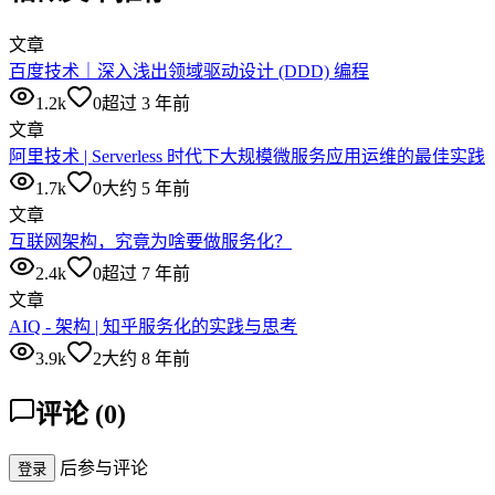
文章
百度技术｜深入浅出领域驱动设计 (DDD) 编程
1.2k
0
超过 3 年前
文章
阿里技术 | Serverless 时代下大规模微服务应用运维的最佳实践
1.7k
0
大约 5 年前
文章
互联网架构，究竟为啥要做服务化？
2.4k
0
超过 7 年前
文章
AIQ - 架构 | 知乎服务化的实践与思考
3.9k
2
大约 8 年前
评论
(
0
)
后参与评论
登录